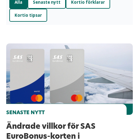
Alla
Senaste nytt
Kortio förklarar
Kortio tipsar
SENASTE NYTT
Ändrade villkor för SAS
EuroBonus-korten i