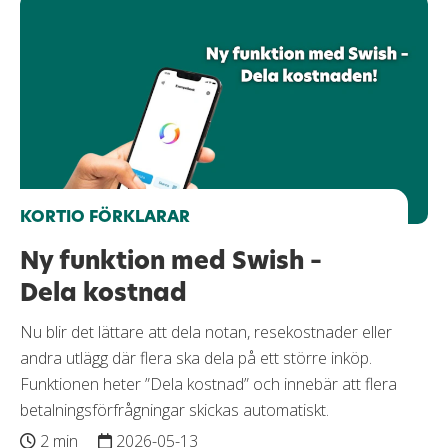
KORTIO FÖRKLARAR
Ny funktion med Swish –
Dela kostnad
Nu blir det lättare att dela notan, resekostnader eller
andra utlägg där flera ska dela på ett större inköp.
Funktionen heter ”Dela kostnad” och innebär att flera
betalningsförfrågningar skickas automatiskt.
2 min
2026-05-13