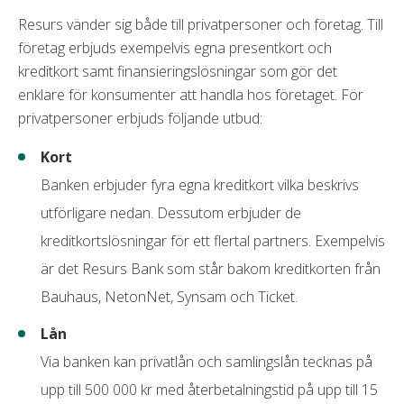
Förseningsavgift
145 kr
Resurs vänder sig både till privatpersoner och företag. Till
företag erbjuds exempelvis egna presentkort och
Övertrasseringsavgift
145 kr
kreditkort samt finansieringslösningar som gör det
Minsta belopp att betala
5,00 % (min 150 kr)
enklare för konsumenter att handla hos företaget. För
Gratis extrakort
Nej
privatpersoner erbjuds följande utbud:
Kort
Krav
Banken erbjuder fyra egna kreditkort vilka beskrivs
Minst 18 år
utförligare nedan. Dessutom erbjuder de
Anställning
kreditkortslösningar för ett flertal partners. Exempelvis
Inga betalningsanmärkningar
är det Resurs Bank som står bakom kreditkorten från
Bauhaus, NetonNet, Synsam och Ticket.
Mobila betalningsmetoder
Lån
Google pay
Via banken kan privatlån och samlingslån tecknas på
Apple pay
upp till 500 000 kr med återbetalningstid på upp till 15