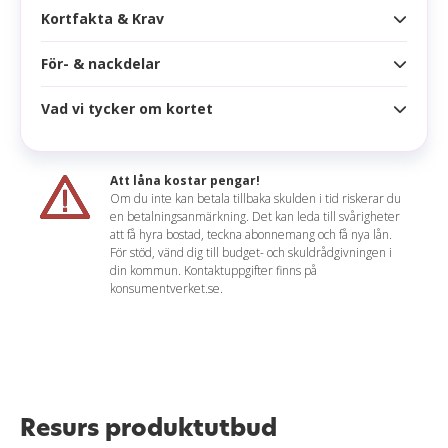
Kortfakta & Krav
För- & nackdelar
Kortfakta
Årsavgift
295 kr
Vad vi tycker om kortet
Fördelar
Högsta kredit
150 000 kr
1 krona till Cancerfonden för varje kortköp
Ränta
22,00 %
Att låna kostar pengar!
0,5 bonuspoäng per krona
Om du inte kan betala tillbaka skulden i tid riskerar du
Effektiv ränta
31,12 %
en betalningsanmärkning. Det kan leda till svårigheter
Betala räkningar med kreditkortet
Cia sammanfattar
att få hyra bostad, teckna abonnemang och få nya lån.
Räntefritt
60 dagar
För stöd, vänd dig till budget- och skuldrådgivningen i
Betalningsfria månader
Om du överväger att välja Resurs Gold eller Resurs
din kommun. Kontaktuppgifter finns på
Korttyp
konsumentverket.se.
Woman rekommenderar vi varmt Resurs Woman.
Nackdelar
Detta kort har alla förmåner som Gold men
Uttagsavgift
2,97 % (min 35 kr)
skänker pengar till Cancerfonden. Kortet erbjuder
Hög avgift för saldoöverföring
även flera flexibla betalningsmöjligheter så att du
Valutapåslag
1,97 %
kan betala på ett sätt som passar dig.
Uttagsavgift och valutaväxlingspåslag
Aviavgift
39 kr
Fåtal rabatter
Resurs produktutbud
Läs mer om Resurs Woman
Påminnelseavgift
60 kr