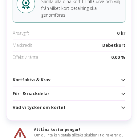
Samla alla dina kort till till Curve och välj
från vilket kort betalning ska
genomföras
Årsavgift
0 kr
Maxkredit
Debetkort
Effektiv ränta
0,00 %
Kortfakta & Krav
För- & nackdelar
Kortfakta
Årsavgift
0 kr
Vad vi tycker om kortet
Fördelar
Korttyp
Inget valutapåslag.
Uttagsavgift
2,00 % (min 25 kr)
Att låna kostar pengar!
Koppla ihop upp till 3 kort.
Om du inte kan betala tillbaka skulden i tid riskerar du