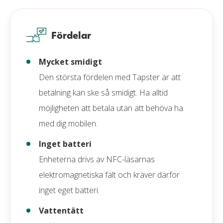
Logga in på kortutgivande banks webbplats, eller
app, och kontrollera att inte några bedrägliga
transaktioner har hunnit ske. Om någon obehörig
Fördelar
har hunnit genomföra köp behöver polisanmälan
Mycket smidigt
ske och en anmälan om bedräglig transaktion
Den största fördelen med Tapster är att
skickas in till banken.
betalning kan ske så smidigt. Ha alltid
Kortet som är kopplat till denna wearable behöver
möjligheten att betala utan att behöva ha
däremot generellt inte spärras. Detta utifrån att
med dig mobilen.
enheten har en unik digital token och aldrig sparar
kortuppgifterna.
Inget batteri
Enheterna drivs av NFC-läsarnas
elektromagnetiska fält och kräver därför
inget eget batteri.
Vattentätt