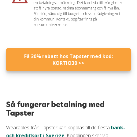
Valutapåslag
0 %
en betalningsanmärkning. Det kan leda till svårigheter
Claudia sammanfattar
att få hyra bostad, teckna abonnemang och få nya lån.
Nackdelar
Gratis extrakort
Nej
För stöd, vänd dig till budget- och skuldrådgivningen i
Curve Pay rekommenderar vi främst för dig som
din kommun. Kontaktuppgifter finns på
Krävs att du redan har ett annat kort
konsumentverket.se.
har ett kort som inte går att lägga till i din mobila
Krav
plånbok. Curve är därmed en enkel och gratis
Inga försäkringar
lösning. Utöver denna funktion har inte Curve
Minst 18 år
mycket mer att erbjuda.
Få 30% rabatt hos Tapster med kod:
Mobila betalningsmetoder
Läs mer om Curve Pay
KORTIO30 >>
Google pay
Apple pay
Samsung pay
Så fungerar betalning med
Tapster
Wearables från Tapster kan kopplas till de flesta
bank-
och kreditkort i Sverige
. Kopplingen sker via