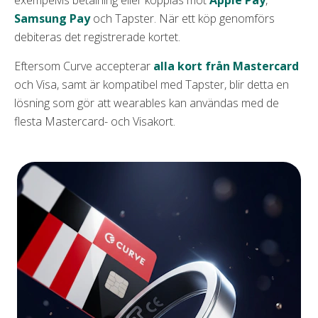
Revolut
Samsung Pay
och Tapster. När ett köp genomförs
SEB CoBrands
debiteras det registrerade kortet.
SEB
Eftersom Curve accepterar
alla kort från Mastercard
och Visa, samt är kompatibel med Tapster, blir detta en
Swedbank
lösning som gör att wearables kan användas med de
flesta Mastercard- och Visakort.
Wallester
Ålandsbanken