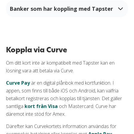
Banker som har koppling med Tapster
Collector
Curve
Koppla via Curve
Handelsbanken
Om ditt kort inte är kompatibelt med Tapster kan en
Klarna
lösning vara att betala via Curve.
Marginalen Bank
Curve Pay
är en digital plånbok med kortfunktion. I
Moorwand
appen, som finns till både iOS och Android, kan valfria
betalkort registreras och kopplas till tjänsten. Det gäller
Nordea
samtliga
kort från Visa
och Mastercard. Curve har
Norion Bank
däremot inte stöd för Amex.
Northmill Bank
Därefter kan Curvekortets information användas för
exempelvis betalning eller kopplas mot
Apple Pay
,