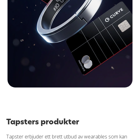
Tapsters produkter
Tapster erbjuder ett brett utbud av wearables som kan