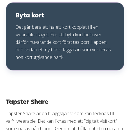
Byta kort
Det går bara att ha ett kort kopplat till en
wearable i taget. För att byta kort behöver
därför nuvarande kort först tas bort, i appen,
och sedan ett nytt kort läggas in som verifieras
hos kortutgivande bank.
Tapster Share
Tapster Share är en tilläggstjänst som kan tecknas till
valfri wearable. Det kan liknas med ett ”digitalt visitkort”
som sparas på chippet. Genom att hålla enheten nära en