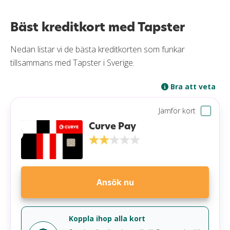
Bäst kreditkort med Tapster
Bäst kreditkort med Tapster
Så fungerar betalning med Tapster
Koppla wearable till kort
Nedan listar vi de bästa kreditkorten som funkar
Betala med Tapster
tillsammans med Tapster i Sverige.
Byta kort
Tapster Share
Bra att veta
Kreditkort och banker med Tapster
Jämför kort
Koppla via Curve
Curve Pay
Tapsters produkter
Tekniken bakom Tapster
Är Tapster säkert?
Fördelar & nackdelar
Ansök nu
Frågor och svar
Koppla ihop alla kort