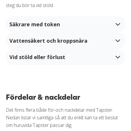
steg du bör ta vid stöld.
Säkrare med token
Vattensäkert och kroppsnära
Eftersom enheterna aldrig sparar kortnumret kan inte
kortnumret bli stulet. Det är därmed en fördel i
jämförelse mot att ha med sig ett fysiskt betalkort.
Vid stöld eller förlust
Tapsters wearables är vattensäkra och bärs direkt på
kroppen. Enkla att ta med i poolen, på löprundan eller
på marknaden utan att behöva ha säkra fickor.
Blir en wearable stulen, eller om den tappas bort, bör
du:
I jämförelse mot att ha med ett fysiskt betalkort, eller
en mobil, är en wearable betydligt enklare och säkrare
Avaktivera
Fördelar & nackdelar
i dessa situationer.
Avaktivera enheten den via appen. När den är
Det finns flera både för-och nackdelar med Tapster.
avaktiverad kan inte längre enheten användas.
Nedan listar vi samtliga så att du enklt kan ta ett beslut
Kontrollera transaktioner
om huruvida Tapster passar dig.