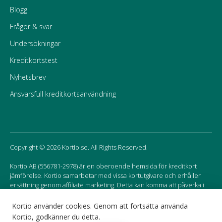
Blogg
Frågor & svar
Undersökningar
Kreditkortstest
Nyhetsbrev
Ansvarsfull kreditkortsanvändning
Copyright © 2026 Kortio.se. All Rights Reserved.
Kortio AB (556781-2978) är en oberoende hemsida för kreditkort
jämförelse. Kortio samarbetar med vissa kortutgivare och erhåller
ersättning genom affiliate marketing. Detta kan komma att påverka i
vilken ordning korten listas på hemsidan.
Kortio använder cookies. Genom att fortsätta använda
Kortio, godkänner du detta.