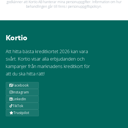
godkänner att Kortio AB hanterar mina personuppgifter. Information om hur
behandlingen går till finns i personuppgiftspolicyn.
Kortio
Att hitta bästa kreditkortet 2026 kan vara
svårt. Kortio visar alla erbjudanden och
kampanjer från marknadens kreditkort för
att du ska hitta rätt!
Facebook
Instagram
LinkedIn
TikTok
Trustpilot