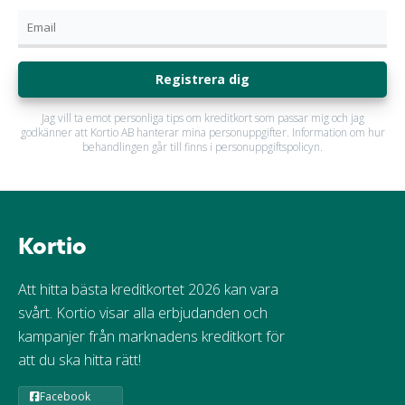
Registrera dig
Jag vill ta emot personliga tips om kreditkort som passar mig och jag
godkänner att Kortio AB hanterar mina personuppgifter. Information om hur
behandlingen går till finns i personuppgiftspolicyn.
Kortio
Att hitta bästa kreditkortet 2026 kan vara
svårt. Kortio visar alla erbjudanden och
kampanjer från marknadens kreditkort för
att du ska hitta rätt!
Facebook