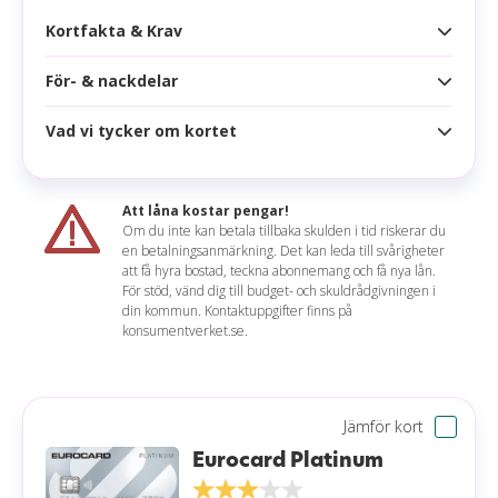
Kortfakta & Krav
För- & nackdelar
Kortfakta
Årsavgift
525 kr
Vad vi tycker om kortet
Fördelar
Högsta kredit
Obegränsad
Lounge tillgång
Ränta
14,80 %
Att låna kostar pengar!
Ingen kreditgräns
Om du inte kan betala tillbaka skulden i tid riskerar du
Effektiv ränta
16,17 %
en betalningsanmärkning. Det kan leda till svårigheter
Kompletterande reseförsäkringar
Håkan sammanfattar
att få hyra bostad, teckna abonnemang och få nya lån.
Räntefritt
45 dagar
För stöd, vänd dig till budget- och skuldrådgivningen i
Med det här kreditkortet finns det inga
din kommun. Kontaktuppgifter finns på
Nackdelar
Korttyp
konsumentverket.se.
begränsningar då det saknar en övre köpgräns.
Denna förmån är unik på marknaden och om man
Inget lojalitetsprogram
Uttagsavgift
3,00 % (min 40 kr)
är ute efter denna flexibilitet så är Eurocard Gold
Inträde till lounger tillkommer
passande för dig.
Valutapåslag
2,00 %
Jämför kort
Aviavgift
30 kr (0 kr e-faktura)
Eurocard Platinum
Läs mer om Eurocard Gold
Påminnelseavgift
50 kr