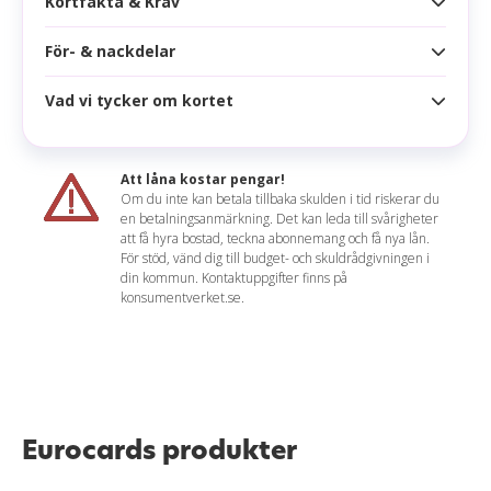
Kortfakta & Krav
Samsung pay
För- & nackdelar
Kortfakta
Årsavgift
1 695 kr
Vad vi tycker om kortet
Fördelar
Högsta kredit
Obegränsad
Obegränsad kredit
Ränta
14,00 %
Att låna kostar pengar!
Concierge Service
Om du inte kan betala tillbaka skulden i tid riskerar du
Effektiv ränta
17,68 %
en betalningsanmärkning. Det kan leda till svårigheter
Lounge Access
Mathilda sammanfattar
att få hyra bostad, teckna abonnemang och få nya lån.
Räntefritt
45 dagar
För stöd, vänd dig till budget- och skuldrådgivningen i
Flera bra försäkringar ingår
Eurocard Platinum är ett relativt bra kreditkort för
din kommun. Kontaktuppgifter finns på
Korttyp
konsumentverket.se.
dig som vill spendera mycket, detta eftersom
Nackdelar
kortet inte har någon maxkredit. Du kan alltså
Uttagsavgift
3,00 % (min 40 kr)
spendera hur mycket du vill utan begränsningar.
Hög årsavgift
Dessutom ges 10 fria lounge besök per år.
Valutapåslag
2,00 %
Inget lojalitetsprogram
Dock erbjuder kortet inget lojalitetsprogram, vilket
Aviavgift
40 kr (0 kr e-faktura)
innebär att du inte får något tillbaka för det höga
Eurocards produkter
Påminnelseavgift
60 kr
belopp som du har möjlighet att spendera.
Beroende på hur kortet ska användas kan det