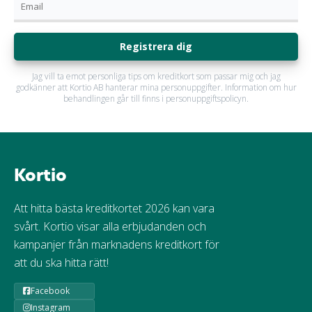
Registrera dig
Jag vill ta emot personliga tips om kreditkort som passar mig och jag
godkänner att Kortio AB hanterar mina personuppgifter. Information om hur
behandlingen går till finns i personuppgiftspolicyn.
Kortio
Att hitta bästa kreditkortet 2026 kan vara
svårt. Kortio visar alla erbjudanden och
kampanjer från marknadens kreditkort för
att du ska hitta rätt!
Facebook
Instagram