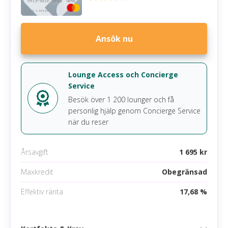
Förseningsavgift
95 kr
Övertrasseringsavgift
0 kr
Ansök nu
Minsta belopp att betala
5,00 % (min 100 kr)
Gratis extrakort
Nej
Lounge Access och Concierge
Service
Krav
Besök över 1 200 lounger och få
personlig hjälp genom Concierge Service
Minst 18 år
när du reser
Inkomst på minst 15 000 kr /mån
Årsavgift
1 695 kr
Inga betalningsanmärkningar
Maxkredit
Obegränsad
Mobila betalningsmetoder
Effektiv ränta
17,68 %
Google pay
Apple pay