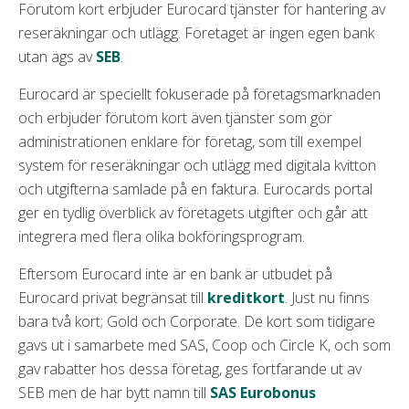
Förseningsavgift
95 kr
Förutom kort erbjuder Eurocard tjänster för hantering av
därför vara värt att överväga andra alternativ som
reseräkningar och utlägg. Företaget är ingen egen bank
Övertrasseringsavgift
kreditkort med bonus, så du tjänar pengar på alla
0 kr
utan ägs av
dina köp.
SEB
.
Minsta belopp att betala
5,00 % (min 100 kr)
Eurocard är speciellt fokuserade på företagsmarknaden
Gratis extrakort
Ja
Läs mer om Eurocard Platinum
och erbjuder förutom kort även tjänster som gör
administrationen enklare för företag, som till exempel
Krav
system för reseräkningar och utlägg med digitala kvitton
Minst 18 år
och utgifterna samlade på en faktura. Eurocards portal
ger en tydlig överblick av företagets utgifter och går att
Anställning
integrera med flera olika bokföringsprogram.
Inga betalningsanmärkningar
Eftersom Eurocard inte är en bank är utbudet på
Eurocard privat begränsat till
kreditkort
. Just nu finns
Mobila betalningsmetoder
bara två kort; Gold och Corporate. De kort som tidigare
Google pay
gavs ut i samarbete med SAS, Coop och Circle K, och som
Apple pay
gav rabatter hos dessa företag, ges fortfarande ut av
SEB men de har bytt namn till
SAS Eurobonus
Samsung pay