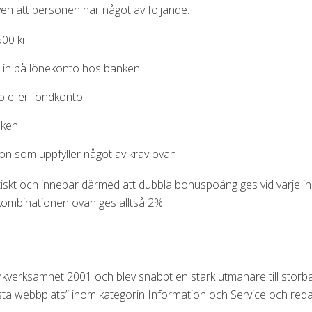
en att personen har något av följande:
00 kr
s in på lönekonto hos banken
o eller fondkonto
nken
n som uppfyller något av krav ovan
iskt och innebär därmed att dubbla bonuspoäng ges vid varje 
kombinationen ovan ges alltså 2%.
kverksamhet 2001 och blev snabbt en stark utmanare till storb
sta webbplats” inom kategorin Information och Service och reda