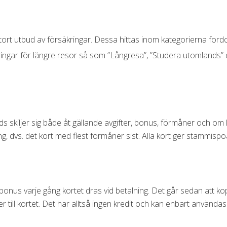
tort utbud av försäkringar. Dessa hittas inom kategorierna for
ingar för längre resor så som ”Långresa”, ”Studera utomlands” 
s skiljer sig både åt gällande avgifter, bonus, förmåner och om kr
g, dvs. det kort med flest förmåner sist. Alla kort ger stammispo
nus varje gång kortet dras vid betalning. Det går sedan att kopp
r till kortet. Det har alltså ingen kredit och kan enbart använda