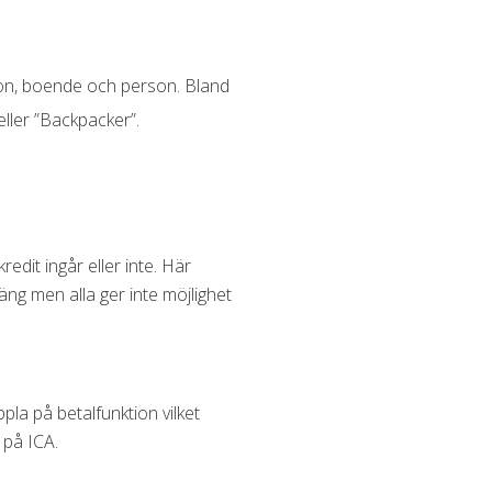
don, boende och person. Bland
eller ”Backpacker”.
edit ingår eller inte. Här
äng men alla ger inte möjlighet
la på betalfunktion vilket
s på ICA.