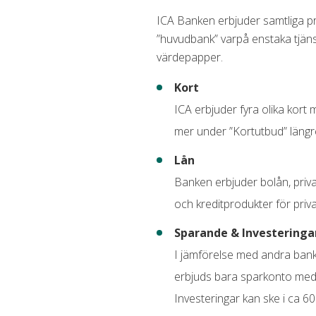
Aviavgift
30 kr
ICA Banken erbjuder samtliga p
”huvudbank” varpå enstaka tjäns
Påminnelseavgift
60 kr
värdepapper.
Förseningsavgift
100 k
Kort
Övertrasseringsavgift
100 k
ICA erbjuder fyra olika kort m
Minsta belopp att betala
5,00 
mer under ”Kortutbud” längr
Gratis extrakort
Nej
Lån
Banken erbjuder bolån, privat
och kreditprodukter för priv
Sparande & Investeringa
I jämförelse med andra bank
erbjuds bara sparkonto med 
Investeringar kan ske i ca 60