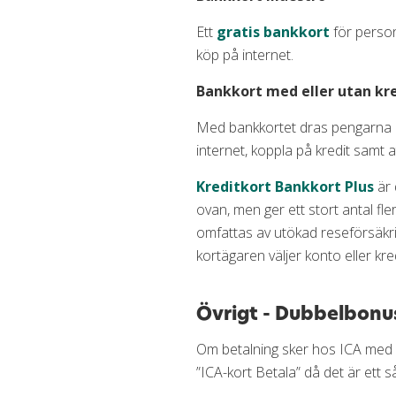
Ett
gratis bankkort
för person
köp på internet.
Bankkort med eller utan kr
Med bankkortet dras pengarna dir
internet, koppla på kredit samt a
Kreditkort Bankkort Plus
är 
ovan, men ger ett stort antal fle
omfattas av utökad reseförsäkring
kortägaren väljer konto eller kred
Övrigt - Dubbelbonu
Om betalning sker hos ICA med nå
”ICA-kort Betala” då det är ett s