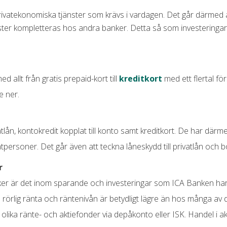
 (0 kr e-faktura)
rivatekonomiska tjänster som krävs i vardagen. Det går därme
ter kompletteras hos andra banker. Detta så som investeringar 
r
r
ed allt från gratis prepaid-kort till
kreditkort
med ett flertal fö
% (min 100 kr)
e ner.
lån, kontokredit kopplat till konto samt kreditkort. De har därmed
atpersoner. Det går även att teckna låneskydd till privatlån och 
r
er är det inom sparande och investeringar som ICA Banken har
rörlig ränta och räntenivån är betydligt lägre än hos många av
 olika ränte- och aktiefonder via depåkonto eller ISK. Handel i a