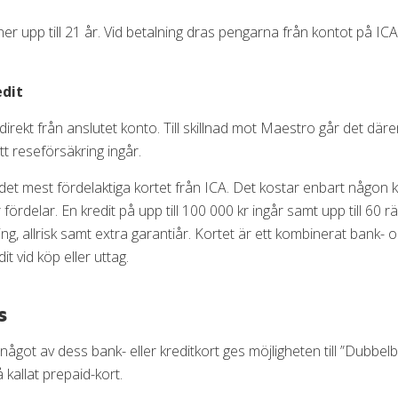
er upp till 21 år. Vid betalning dras pengarna från kontot på I
edit
ekt från anslutet konto. Till skillnad mot Maestro går det däre
tt reseförsäkring ingår.
det mest fördelaktiga kortet från ICA. Det kostar enbart någon
r fördelar. En kredit på upp till 100 000 kr ingår samt upp till 60 
, allrisk samt extra garantiår. Kortet är ett kombinerat bank- oc
it vid köp eller uttag.
s
got av dess bank- eller kreditkort ges möjligheten till ”Dubbelbo
å kallat prepaid-kort.