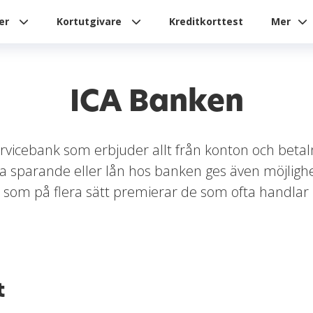
ier
Kortutgivare
Kreditkorttest
Mer
ICA Banken
rvicebank som erbjuder allt från konton och betalni
sparande eller lån hos banken ges även möjlighet
k som på flera sätt premierar de som ofta handlar
t