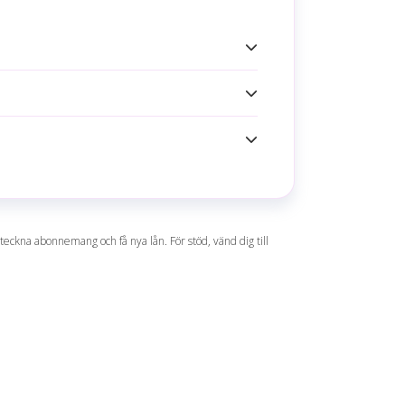
ket Hjärtat
d
l kommer inte tillräckligt många
 teckna abonnemang och få nya lån. För stöd, vänd dig till
n. En lite unik förmån är även
CA Försäkring.