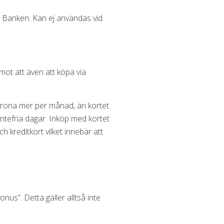
CA Banken. Kan ej användas vid
mot att även att köpa via
 krona mer per månad, än kortet
räntefria dagar. Inköp med kortet
h kreditkort vilket innebär att
nus”. Detta gäller alltså inte