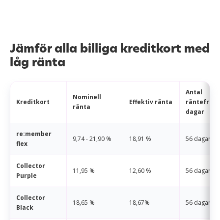
Jämför alla billiga kreditkort med
låg ränta
Antal
Nominell
Kreditkort
Effektiv ränta
räntefria
ränta
dagar
re:member
9,74 - 21,90 %
18,91 %
56 dagar
flex
Collector
11,95 %
12,60 %
56 dagar
Purple
Collector
18,65 %
18,67%
56 dagar
Black