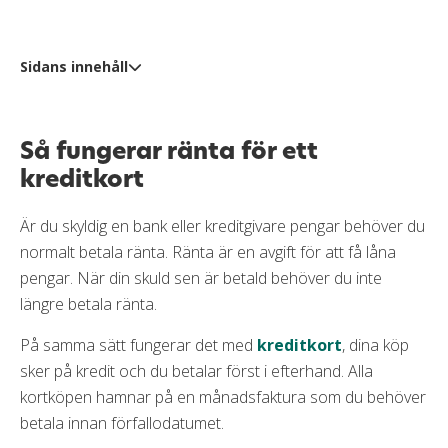
resor och större inköp. Men, det finns många
andra kreditkort på marknaden som erbjuder fler
Valutapåslag
1,65 %
förmåner och till en lägre årsavgift, vilket gör att
Sidans innehåll
Aviavgift
0 kr
Swedbank Mastercard kanske inte är det mest
kostnadseffektiva alternativet för alla.
Påminnelseavgift
60 kr
Så fungerar ränta för ett kreditkort
Förseningsavgift
100 kr
Så fungerar ränta för ett
Jämför alltid den effektiva räntan för ett kreditkort
Läs mer om Swedbank Mastercard
kreditkort
Räkneexempel
Övertrasseringsavgift
105 kr
Jämför alla billiga kreditkort med låg ränta
Minsta belopp att betala
3,00 % (min 150 kr)
Är du skyldig en bank eller kreditgivare pengar behöver du
Skillnad mellan fast och individuell ränta
normalt betala ränta. Ränta är en avgift för att få låna
Gratis extrakort
Ja
Fördelar och nackdelar med billiga kreditkort
pengar. När din skuld sen är betald behöver du inte
Slipp onödiga avgifter för ett kreditkort
längre betala ränta.
Krav
Så fungerar räntefria dagar
På samma sätt fungerar det med
Minst 18 år
kreditkort
, dina köp
Avgifter kan tillkomma vid räntefri delbetalning
sker på kredit och du betalar först i efterhand. Alla
Inkomst på minst 12 500 kr /mån
Hur dyrt blir räntefri delbetalning?
kortköpen hamnar på en månadsfaktura som du behöver
Inga betalningsanmärkningar
Viktigt att tänka på när du väljer kreditkort med låg
betala innan förfallodatumet.
ränta