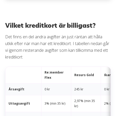
Vilket kreditkort är billigast?
Det finns en del andra avgifter än just räntan att hålla
utkik efter när man har ett kreditkort. I tabellen nedan går
vi igenom resterande avgifter som kan tillkomma med ett
kreditkort
Re:member
Resurs Gold
Ikano 
Flex
Årsavgift
0 kr
245 kr
0 kr
2,97% (min 35
Uttagsavgift
3% (min 35 kr)
2% (min 
kr)