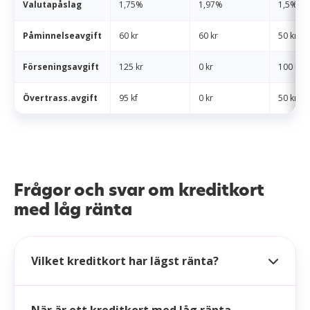
Valutapåslag
1,75%
1,97%
1,5%
Påminnelseavgift
60 kr
60 kr
50 kr
Förseningsavgift
125 kr
0 kr
100 kr
Övertrass.avgift
95 kf
0 kr
50 kr
Frågor och svar om kreditkort
med låg ränta
Vilket kreditkort har lägst ränta?
När är ett kreditkort med låg ränta