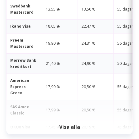
Swedbank
13,55 %
13,50 %
55 dagar
Mastercard
Ikano Visa
18,05 %
22,47 %
55 dagar
Preem
19,90 %
24,31 %
56 dagar
Mastercard
Morrow Bank
21,40 %
24,90 %
50 dagar
kreditkort
American
Express
17,99 %
20,50 %
55 dagar
Green
SAS Amex
17,99 %
20,50 %
55 dagar
Classic
Visa alla
OKQ8 Visa
17,45 %
20,19 %
45 dagar