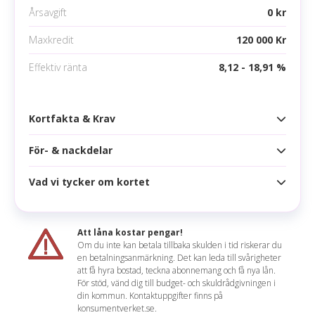
Årsavgift
0 kr
Maxkredit
120 000 Kr
Effektiv ränta
8,12 - 18,91 %
Kortfakta & Krav
För- & nackdelar
Kortfakta
Årsavgift
0 kr
Vad vi tycker om kortet
Fördelar
Högsta kredit
120 000 kr
Rabatt i över 300 butiker
Ränta
9,74 - 21,90 %
Att låna kostar pengar!
Extra rabatter varje månad med Superdealen
Om du inte kan betala tillbaka skulden i tid riskerar du
Effektiv ränta
8,12 - 18,91 %
en betalningsanmärkning. Det kan leda till svårigheter
Drivmedelsrabatt på Preem
Mathilda sammanfattar
att få hyra bostad, teckna abonnemang och få nya lån.
Räntefritt
56 dagar
För stöd, vänd dig till budget- och skuldrådgivningen i
56 dagar räntefri kredit och 2 betalningsfria
Ett superbra kort om man gillar lojalitetsprogram.
din kommun. Kontaktuppgifter finns på
månader per år
Korttyp
konsumentverket.se.
Deras rabattprogram re:member reward är brett