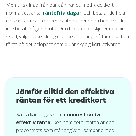
Men till skillnad från banklån har du med kreditkort
Räkna på vilket kreditkort som är billigast
Mobila betalningsmetoder
normalt ett antal
räntefria dagar
, och betalar du hela
Frågor och svar om kreditkort med låg ränta
Google pay
din kortfaktura inom den räntefria perioden behöver du
inte betala någon ränta. Om du däremot skjuter upp din
Apple pay
skuld, väljer avbetalning eller delbetalning, så får du betala
Samsung pay
ränta på det beloppet som du är skyldig kortutgivaren.
Jämför alltid den effektiva
räntan för ett kreditkort
Ränta kan anges som
nominell ränta
och
effektiv ränta
. Den nominella räntan är den
procentsats som står angiven i samband med