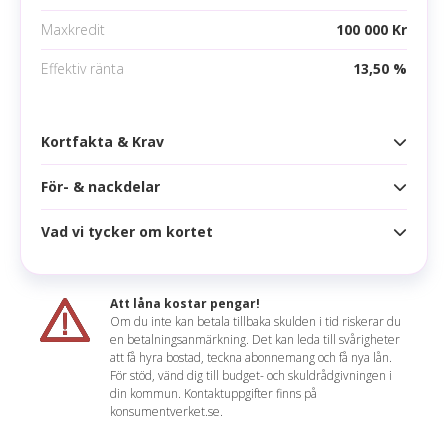
Maxkredit
100 000 Kr
Mobila betalningsmetoder
Effektiv ränta
13,50 %
Google pay
Apple pay
Kortfakta & Krav
Samsung pay
För- & nackdelar
Kortfakta
Årsavgift
0 kr
195 kr
Vad vi tycker om kortet
Fördelar
Högsta kredit
100 000 kr
Flera försäkringar
Ränta
13,55 %
Att låna kostar pengar!
Ingen årsavgift första året
Om du inte kan betala tillbaka skulden i tid riskerar du
Effektiv ränta
13,50 %
en betalningsanmärkning. Det kan leda till svårigheter
Låg ränta
Mathilda sammanfattar
att få hyra bostad, teckna abonnemang och få nya lån.
Räntefritt
55 dagar
För stöd, vänd dig till budget- och skuldrådgivningen i
Swedbank Mastercard är ett bra val om du vill ha
din kommun. Kontaktuppgifter finns på
Nackdelar
Korttyp
konsumentverket.se.
fler försäkringar än vad ditt vanliga bankkort
erbjuder. Kortet ger extra trygghet, särskilt vid
Inget lojalitetsprogram
Uttagsavgift
3,00 % (min 45 kr)