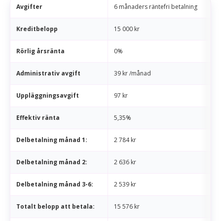
Avgifter
6 månaders räntefri betalning
Kreditbelopp
15 000 kr
Rörlig årsränta
0%
Administrativ avgift
39 kr /månad
Uppläggningsavgift
97 kr
Effektiv ränta
5,35%
Delbetalning månad 1:
2 784 kr
Delbetalning månad 2:
2 636 kr
Delbetalning månad 3-6:
2 539 kr
Totalt belopp att betala:
15 576 kr