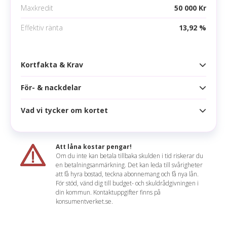
Maxkredit
50 000 Kr
Effektiv ränta
13,92 %
Kortfakta & Krav
För- & nackdelar
Kortfakta
Årsavgift
420 kr
Vad vi tycker om kortet
Fördelar
Högsta kredit
50 000 kr
Rabatter hos samarbetspartners
Ränta
15,35 %
Att låna kostar pengar!
Om du inte kan betala tillbaka skulden i tid riskerar du
Nackdelar
Effektiv ränta
13,92 %
en betalningsanmärkning. Det kan leda till svårigheter
Claudia sammanfattar
att få hyra bostad, teckna abonnemang och få nya lån.
Inget lojalitetsprogram
Räntefritt
45 dagar
För stöd, vänd dig till budget- och skuldrådgivningen i
Detta kortet erbjuder inga särskilt märkvärdiga
din kommun. Kontaktuppgifter finns på
Inga försäkringar
Korttyp
konsumentverket.se.
förmåner. Om du redan har kontopaketet Danske
Bank Silver ingår kortet kostnadsfritt men annars
Uttagsavgift
0 %
skulle vi säga att kortet inte är värt att skaffa.