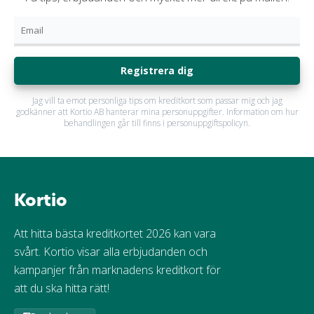
Registrera dig
Jag vill ta emot personliga tips om kreditkort som passar mig och jag
godkänner att Kortio AB hanterar mina personuppgifter. Information om hur
behandlingen går till finns i personuppgiftspolicyn.
Kortio
Att hitta bästa kreditkortet 2026 kan vara
svårt. Kortio visar alla erbjudanden och
kampanjer från marknadens kreditkort för
att du ska hitta rätt!