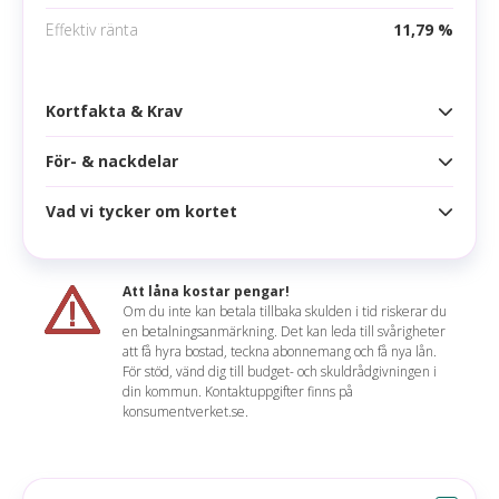
Google pay
Effektiv ränta
11,79 %
Apple pay
Samsung pay
Kortfakta & Krav
För- & nackdelar
Kortfakta
Årsavgift
419 kr
Vad vi tycker om kortet
Fördelar
Högsta kredit
50 000 kr
Rabatt på hyrbil, transfer & drivmedel
Ränta
14,55 %
Att låna kostar pengar!
ID-skydd och Web clean up
Om du inte kan betala tillbaka skulden i tid riskerar du
Effektiv ränta
11,79 %
en betalningsanmärkning. Det kan leda till svårigheter
Allriskförsäkring
Håkan sammanfattar
att få hyra bostad, teckna abonnemang och få nya lån.
Räntefritt
45 dagar
För stöd, vänd dig till budget- och skuldrådgivningen i
Rabatt på hotell
Detta är ett helt okej kreditkort och sticker inte ur
din kommun. Kontaktuppgifter finns på
Korttyp
konsumentverket.se.
särskilt mycket från andra kreditkort. Den enda
Ingen uttagsavgift
unika förmåner som ingår är Web clean up.
Uttagsavgift
0 %
Nackdelar
Valutapåslag
1,75 %
Läs mer om Danske Bank Guld