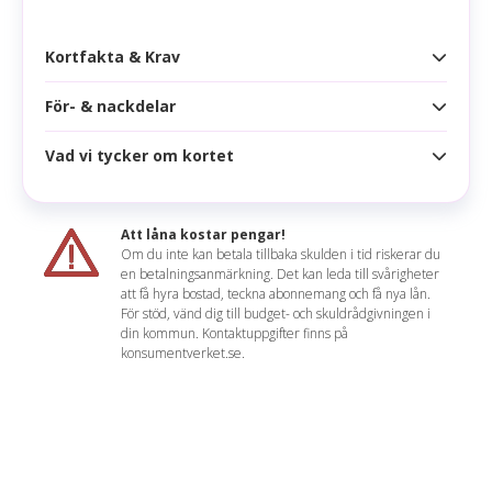
Apple pay
Kortfakta & Krav
Samsung pay
För- & nackdelar
Kortfakta
Årsavgift
0 kr
Vad vi tycker om kortet
Fördelar
Högsta kredit
Obegränsad
Lounge Access via Priority Pass
Danske Bank World Elite erbjuds kostnadsfritt för
Ränta
11,00 %
Att låna kostar pengar!
Private Banking kunder hos Danske Bank. Kortet är
Rabatt på hyrbil och hotell
Om du inte kan betala tillbaka skulden i tid riskerar du
utrustat med exklusiva förmåner som obegränsad
Effektiv ränta
8,38 %
en betalningsanmärkning. Det kan leda till svårigheter
Gratis för Private Banking-kunder
lounge access via Priority Pass och Concierge
att få hyra bostad, teckna abonnemang och få nya lån.
Service. Dessutom ingår flera försäkringar och
Räntefritt
45 dagar
För stöd, vänd dig till budget- och skuldrådgivningen i
erbjudanden på hyrbil samt hotell.
din kommun. Kontaktuppgifter finns på
Nackdelar
Korttyp
konsumentverket.se.
Endast tillgänglig för Private Banking-kunder
Läs mer om Danske Bank Elite
Uttagsavgift
2,00 % (min 40 kr)
Valutapåslag
1,55 %
Aviavgift
0 kr