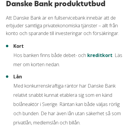
Danske Bank produktutbud
Påminnelseavgift
60 kr
Förseningsavgift
0 kr
Att Danske Bank är en fullservicebank innebär att de
erbjuder samtliga privatekonomiska tjänster – allt från
Övertrasseringsavgift
90 kr
konto och sparande till investeringar och försäkringar.
Minsta belopp att betala
10,00 % (min 0 kr)
Kort
Gratis extrakort
Nej
Hos banken finns både debet- och
kreditkort
. Läs
mer om korten nedan.
Krav
Anställning
Lån
Med konkurrenskraftiga räntor har Danske Bank
Inga betalningsanmärkningar
relativt snabbt kunnat etablera sig som en känd
Mobila betalningsmetoder
bolåneaktör i Sverige. Räntan kan både väljas rörlig
och bunden. De har även lån utan säkerhet så som
Google pay
privatlån, medlemslån och billån.
Apple pay