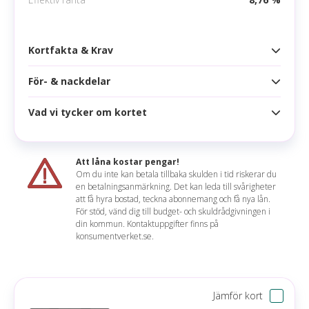
Apple pay
Samsung pay
Kortfakta & Krav
För- & nackdelar
Kortfakta
Årsavgift
1 800 kr
Vad vi tycker om kortet
Fördelar
Högsta kredit
100 000 kr
Concierge Service
Ränta
11,50 %
Att låna kostar pengar!
Lounge Access
Om du inte kan betala tillbaka skulden i tid riskerar du
Effektiv ränta
8,76 %
en betalningsanmärkning. Det kan leda till svårigheter
Flera rabatter och försäkringar
Lozan sammanfattar
att få hyra bostad, teckna abonnemang och få nya lån.
Räntefritt
45 dagar
För stöd, vänd dig till budget- och skuldrådgivningen i
Danske Bank Platinum är ett passande resekort
din kommun. Kontaktuppgifter finns på
Nackdelar
Korttyp
konsumentverket.se.
för dig som vill ha mer exklusiva reseförmåner
som tillgång till lounger, concierge service och
Hög årsavgift
Uttagsavgift
2,00 % (min 40 kr)
rabatt på hotell och hyrbil. Men med tanke på
kortets relativt höga årsavgift hade vi gärna sett
Valutapåslag
1,75 %
Jämför kort
att kortet även var utrustat med ett