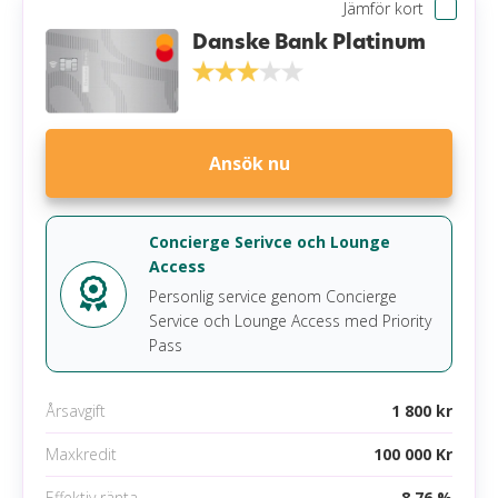
Jämför kort
419 per år (gratis om du har Danske Guld konto)
Aviavgift
0 kr
Danske Bank Platinum
Ingen bonus
Påminnelseavgift
60 kr
Valutapåslag på 1,75 %
Förseningsavgift
0 kr
Övertrasseringsavgift
90 kr
Ansök nu
Minsta belopp att betala
5,00 % (min 0 kr)
Gratis extrakort
Nej
Concierge Serivce och Lounge
Access
Krav
Personlig service genom Concierge
Service och Lounge Access med Priority
Anställning
Pass
Inga betalningsanmärkningar
Årsavgift
1 800 kr
Mobila betalningsmetoder
Maxkredit
100 000 Kr
Google pay
Effektiv ränta
8,76 %