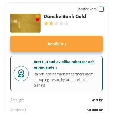
Valutapåslag
1,75 %
Jämför kort
Läs mer om Danske Bank Direkt
Aviavgift
0 kr
Danske Bank Guld
Påminnelseavgift
60 kr
Förseningsavgift
0 kr
Övertrasseringsavgift
90 kr
Ansök nu
Minsta belopp att betala
10,00 % (min 0 kr)
Gratis extrakort
Nej
Brett utbud av olika rabatter och
erbjudanden
Krav
Rabatt hos samarbetspartners inom
shopping, resor, hyrbil, hotell och
Anställning
träning
Inga betalningsanmärkningar
Årsavgift
419 kr
Mobila betalningsmetoder
Maxkredit
50 000 Kr