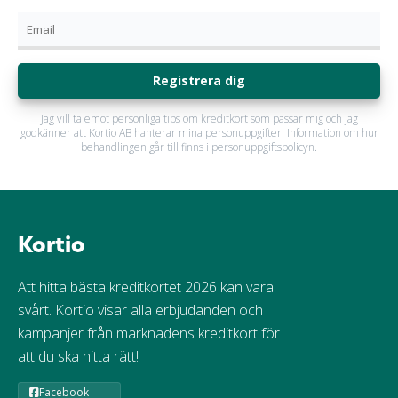
Registrera dig
Jag vill ta emot personliga tips om kreditkort som passar mig och jag
godkänner att Kortio AB hanterar mina personuppgifter. Information om hur
behandlingen går till finns i personuppgiftspolicyn.
Kortio
Att hitta bästa kreditkortet 2026 kan vara
svårt. Kortio visar alla erbjudanden och
kampanjer från marknadens kreditkort för
att du ska hitta rätt!
Facebook