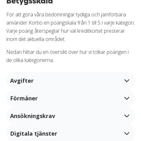
Betygsskala
För att göra våra bedömningar tydliga och jämförbara
använder Kortio en poängskala från 1 till 5 i varje kategori.
Varje poäng återspeglar hur väl kreditkortet presterar
inom det aktuella området.
Nedan hittar du en översikt över hur vi tolkar poängen i
de olika kategorierna.
Avgifter
Förmåner
1 - Höga avgifter vid de flesta typer av användning.
2 - Avgifter vid de flesta typer av användning, men
Ansökningskrav
När vi bedömer förmåner delar vi in kategorin i två
relativt låga.
delar:
Digitala tjänster
1 - Mycket höga inkomstkrav eller otydliga
3 - Avgifter förekommer, men gäller främst mindre
Lojalitetsprogram