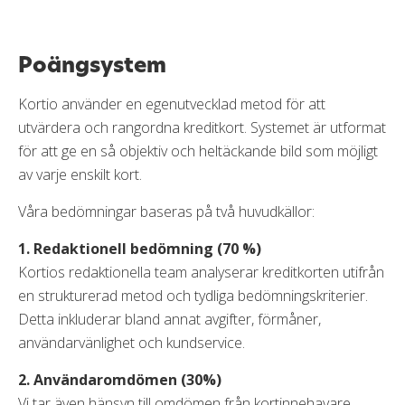
Poängsystem
Poängsystem
Bedömningskriterier
Betygsskala
Kortio använder en egenutvecklad metod för att
Vad gör Kortios bedömningssystem unikt?
utvärdera och rangordna kreditkort. Systemet är utformat
Ansvarsfull kreditkortsanvändning
för att ge en så objektiv och heltäckande bild som möjligt
Frågor och svar
av varje enskilt kort.
Våra bedömningar baseras på två huvudkällor:
1. Redaktionell bedömning (70 %)
Kortios redaktionella team analyserar kreditkorten utifrån
en strukturerad metod och tydliga bedömningskriterier.
Detta inkluderar bland annat avgifter, förmåner,
användarvänlighet och kundservice.
2. Användaromdömen (30%)
Vi tar även hänsyn till omdömen från kortinnehavare.