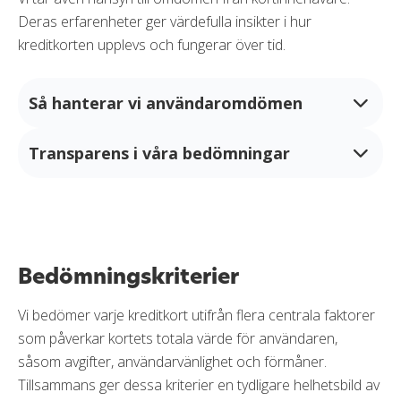
Deras erfarenheter ger värdefulla insikter i hur
kreditkorten upplevs och fungerar över tid.
Så hanterar vi användaromdömen
Transparens i våra bedömningar
Alla omdömen ger inte alltid en rättvis bild av en
produkt. Vissa recensioner kan vara missvisande eller
baserade på begränsad erfarenhet av produkten.
Vi strävar efter att vara tydliga med vad som ligger
bakom våra bedömningar. Därför skiljer vi alltid mellan:
Därför använder vi endast verifierade och relevanta
användaromdömen i vårt bedömningsunderlag.
faktabaserad information
Bedömningskriterier
Den redaktionella bedömningen från Kortios experter
redaktionella bedömningar
Vi bedömer varje kreditkort utifrån flera centrala faktorer
väger tyngre än enskilda användaromdömen. Det
som påverkar kortets totala värde för användaren,
användarupplevelser
säkerställer att den slutliga bedömningen bygger på en
såsom avgifter, användarvänlighet och förmåner.
strukturerad analys och jämförbara kriterier.
Det gör det enklare för våra besökare att förstå hur
Tillsammans ger dessa kriterier en tydligare helhetsbild av