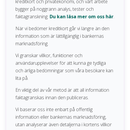
kreditkortsexperters bedömning av kortet, baserad på
kreditkort och privatekonomi, och vårt arbete
en helhetsanalys av alla faktorer som påverkar
bygger på noggrann analys, tester och
3 - Bra skydd, men med hög självrisk.
användarupplevelsen.
faktagranskning.
Du kan läsa mer om oss här
.
4 - Täcker de flesta situationer, men med något
När vi bedömer kreditkort går vi längre än den
lägre ersättningsbelopp.
information som är lättillgänglig i bankernas
marknadsföring.
5 - Omfattande skydd och höga ersättningsbelopp.
Vi granskar villkor, funktioner och
användarupplevelser för att kunna ge tydliga
och ärliga bedömningar som våra besökare kan
lita på.
En viktig del av vår metod är att all information
faktagranskas innan den publiceras.
Vi baserar oss inte enbart på offentlig
information eller bankernas marknadsföring,
utan analyserar även detaljerna i kortens villkor