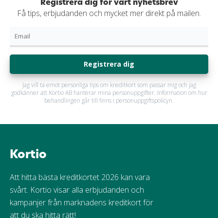
Registrera dig för vårt nyhetsbrev
Få tips, erbjudanden och mycket mer direkt på mailen.
Registrera dig
Jag vill ta emot personliga tips om kreditkort som passar mig och jag
godkänner att Kortio AB hanterar mina personuppgifter. Information om hur
behandlingen går till finns i personuppgiftspolicyn.
Kortio
Att hitta bästa kreditkortet 2026 kan vara
svårt. Kortio visar alla erbjudanden och
kampanjer från marknadens kreditkort för
att du ska hitta rätt!