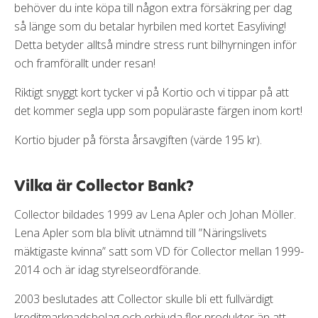
behöver du inte köpa till någon extra försäkring per dag
så länge som du betalar hyrbilen med kortet Easyliving!
Detta betyder alltså mindre stress runt bilhyrningen inför
och framförallt under resan!
Riktigt snyggt kort tycker vi på Kortio och vi tippar på att
det kommer segla upp som populäraste färgen inom kort!
Kortio bjuder på första årsavgiften (värde 195 kr).
Vilka är Collector Bank?
Collector bildades 1999 av Lena Apler och Johan Möller.
Lena Apler som bla blivit utnämnd till ”Näringslivets
mäktigaste kvinna” satt som VD för Collector mellan 1999-
2014 och är idag styrelseordförande.
2003 beslutades att Collector skulle bli ett fullvärdigt
kreditmarknadsbolag och erbjuda fler produkter än att