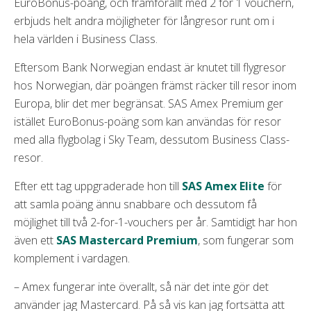
EuroBonus-poäng, och framförallt med 2 för 1 vouchern,
erbjuds helt andra möjligheter för långresor runt om i
hela världen i Business Class.
Eftersom Bank Norwegian endast är knutet till flygresor
hos Norwegian, där poängen främst räcker till resor inom
Europa, blir det mer begränsat. SAS Amex Premium ger
istället EuroBonus-poäng som kan användas för resor
med alla flygbolag i Sky Team, dessutom Business Class-
resor.
Efter ett tag uppgraderade hon till
SAS Amex Elite
för
att samla poäng ännu snabbare och dessutom få
möjlighet till två 2-for-1-vouchers per år. Samtidigt har hon
även ett
SAS Mastercard Premium
, som fungerar som
komplement i vardagen.
– Amex fungerar inte överallt, så när det inte gör det
använder jag Mastercard. På så vis kan jag fortsätta att