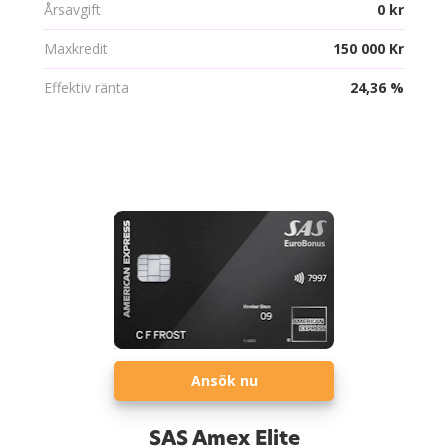
Årsavgift
0 kr
Maxkredit
150 000 Kr
Effektiv ränta
24,36 %
Ansök nu
SAS Amex Elite