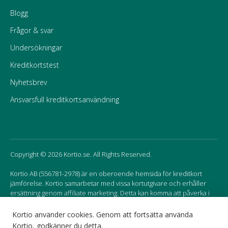
Blogg
Frågor & svar
Undersökningar
Kreditkortstest
Nyhetsbrev
Ansvarsfull kreditkortsanvändning
Copyright © 2026 Kortio.se. All Rights Reserved.
Kortio AB (556781-2978) är en oberoende hemsida för kreditkort
jämförelse. Kortio samarbetar med vissa kortutgivare och erhåller
ersättning genom affiliate marketing. Detta kan komma att påverka i
vilken ordning korten listas på hemsidan.
Kortio använder cookies. Genom att fortsätta använda
Kortio, godkänner du detta.