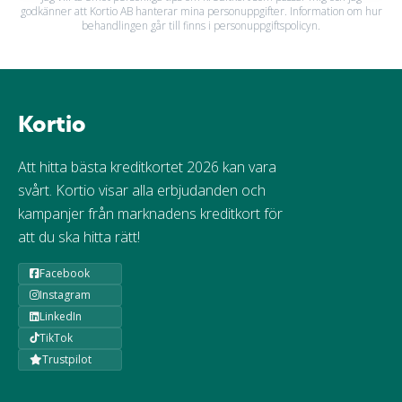
godkänner att Kortio AB hanterar mina personuppgifter. Information om hur
behandlingen går till finns i personuppgiftspolicyn.
Kortio
Att hitta bästa kreditkortet 2026 kan vara
svårt. Kortio visar alla erbjudanden och
kampanjer från marknadens kreditkort för
att du ska hitta rätt!
Facebook
Instagram
LinkedIn
TikTok
Trustpilot