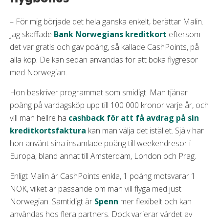
– För mig började det hela ganska enkelt, berättar Malin.
Jag skaffade
Bank Norwegians kreditkort
eftersom
det var gratis och gav poäng, så kallade CashPoints, på
alla köp. De kan sedan användas för att boka flygresor
med Norwegian.
Hon beskriver programmet som smidigt. Man tjänar
poäng på vardagsköp upp till 100 000 kronor varje år, och
vill man hellre ha
cashback för att få avdrag på sin
kreditkortsfaktura
kan man välja det istället. Själv har
hon använt sina insamlade poäng till weekendresor i
Europa, bland annat till Amsterdam, London och Prag.
Enligt Malin är CashPoints enkla, 1 poäng motsvarar 1
NOK, vilket är passande om man vill flyga med just
Norwegian. Samtidigt är
Spenn
mer flexibelt och kan
användas hos flera partners. Dock varierar värdet av