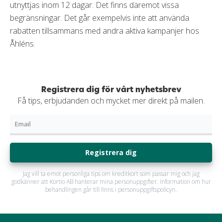
utnyttjas inom 12 dagar. Det finns däremot vissa
begränsningar. Det går exempelvis inte att använda
rabatten tillsammans med andra aktiva kampanjer hos
Åhléns.
Registrera dig för vårt nyhetsbrev
Få tips, erbjudanden och mycket mer direkt på mailen.
Registrera dig
Jag vill ta emot personliga tips om kreditkort som passar mig och jag
godkänner att Kortio AB hanterar mina personuppgifter. Information om hur
behandlingen går till finns i personuppgiftspolicyn.