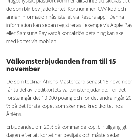
Något fysiskt plastkort kommer alltså inte att skickas ut till
de som blir beviljade kortet. Kortnummer, CVV-kod och
annan information nås istället via Resurs app. Denna
information kan sedan registreras i exempelvis Apple Pay
eller Samsung Pay varpå kontaktlös betalning kan ske
med kortet via mobilen.
Välkomsterbjudanden fram till 15
november
De som tecknar Åhléns Mastercard senast 15 november
får ta del av kreditkortets välkomsterbjudande. För det
första ingår det 10 000 poäng och för det andra ingår 20
% på det första köpet som sker med kreditkortet hos
Åhléns.
Erbjudandet, om 20% på kommande köp, blir tillgängligt
dagen efter att kortet har beviljats och måste sedan