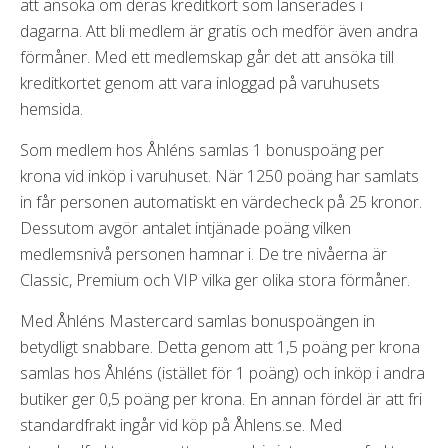
att ansöka om deras kreditkort som lanserades i
dagarna. Att bli medlem är gratis och medför även andra
förmåner. Med ett medlemskap går det att ansöka till
kreditkortet genom att vara inloggad på varuhusets
hemsida.
Som medlem hos Åhléns samlas 1 bonuspoäng per
krona vid inköp i varuhuset. När 1250 poäng har samlats
in får personen automatiskt en värdecheck på 25 kronor.
Dessutom avgör antalet intjänade poäng vilken
medlemsnivå personen hamnar i. De tre nivåerna är
Classic, Premium och VIP vilka ger olika stora förmåner.
Med Åhléns Mastercard samlas bonuspoängen in
betydligt snabbare. Detta genom att 1,5 poäng per krona
samlas hos Åhléns (istället för 1 poäng) och inköp i andra
butiker ger 0,5 poäng per krona. En annan fördel är att fri
standardfrakt ingår vid köp på Åhlens.se. Med