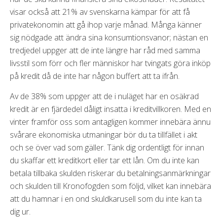
visar också att 21% av svenskarna kämpar för att få
privatekonomin att gå ihop varje månad. Många känner
sig nödgade att ändra sina konsumtionsvanor; nästan en
tredjedel uppger att de inte längre har råd med samma
livsstil som förr och fler människor har tvingats göra inköp
på kredit då de inte har någon buffert att ta ifrån.
Av de 38% som uppger att de i nuläget har en osäkrad
kredit är en fjärdedel dåligt insatta i kreditvillkoren. Med en
vinter framför oss som antagligen kommer innebära ännu
svårare ekonomiska utmaningar bör du ta tillfället i akt
och se över vad som gäller. Tänk dig ordentligt för innan
du skaffar ett kreditkort eller tar ett lån. Om du inte kan
betala tillbaka skulden riskerar du betalningsanmärkningar
och skulden till Kronofogden som följd, vilket kan innebära
att du hamnar i en ond skuldkarusell som du inte kan ta
dig ur.