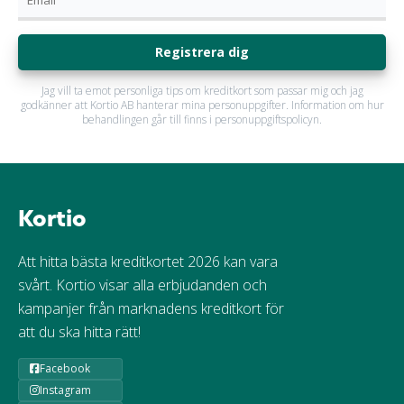
Registrera dig
Jag vill ta emot personliga tips om kreditkort som passar mig och jag
godkänner att Kortio AB hanterar mina personuppgifter. Information om hur
behandlingen går till finns i personuppgiftspolicyn.
Kortio
Att hitta bästa kreditkortet 2026 kan vara
svårt. Kortio visar alla erbjudanden och
kampanjer från marknadens kreditkort för
att du ska hitta rätt!
Facebook
Instagram