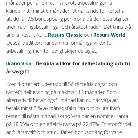
månader per år om du har skött avbetalningarna
klanderfritt i minst 6 månader. Utmärkande för kortet är
att du får 0,5 bonuspoäng per krona på de flesta utgifter,
även räkningsbetalningar och årskostnaden. Det finns två
andra Resurs-kort:
Resurs Classic
och
Resurs World
.
Dessa kreditkort har samma förmånliga villkor för
avbetalning, men för övrigt skiljer de sig åt.
Ikano Visa
- flexibla villkor för delbetalning och fri
årsavgift
Kreditkortet erbjuder upp till 56 räntefria dagar och
räntefri delbetalning på maximalt 12 månader. Som
alternativ till betalningsfri månad kan du här välja att
betala minst 5 % av månadsfakturan och skjuta fram
resten till nästa månad. Ikano Visa har en nominell ränta
på 18,05% och en effektiv ränta på 22,47%. En stor fördel
är fri årsavgift och att du får en bonuspoäng för varje