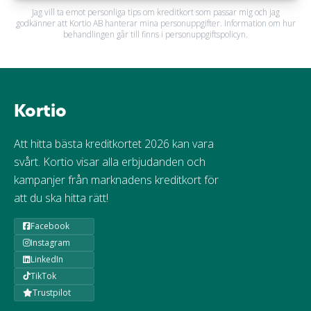
Jag vill ta emot personliga tips om kreditkort som passar mig och jag
godkänner att Kortio AB hanterar mina personuppgifter. Information om hur
behandlingen går till finns i personuppgiftspolicyn.
Kortio
Att hitta bästa kreditkortet 2026 kan vara
svårt. Kortio visar alla erbjudanden och
kampanjer från marknadens kreditkort för
att du ska hitta rätt!
Facebook
Instagram
LinkedIn
TikTok
Trustpilot