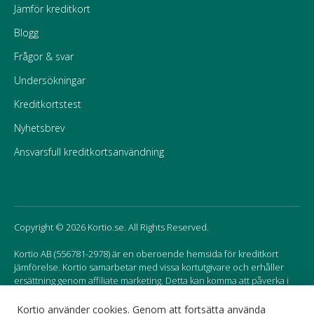
Jämför kreditkort
Blogg
Frågor & svar
Undersökningar
Kreditkortstest
Nyhetsbrev
Ansvarsfull kreditkortsanvändning
Copyright © 2026 Kortio.se. All Rights Reserved.
Kortio AB (556781-2978) är en oberoende hemsida för kreditkort
jämförelse. Kortio samarbetar med vissa kortutgivare och erhåller
ersättning genom affiliate marketing. Detta kan komma att påverka i
vilken ordning korten listas på hemsidan.
Kortio använder cookies. Genom att fortsätta använda