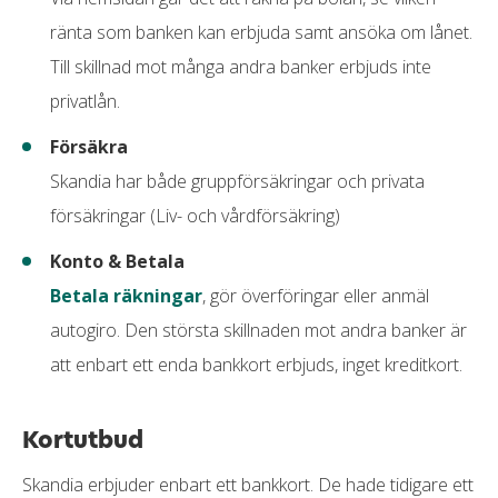
Inga betalningsanmärkningar
ränta som banken kan erbjuda samt ansöka om lånet.
Mobila betalningsmetoder
Till skillnad mot många andra banker erbjuds inte
privatlån.
Google pay
Apple pay
Försäkra
Skandia har både gruppförsäkringar och privata
Samsung pay
försäkringar (Liv- och vårdförsäkring)
Konto & Betala
Betala räkningar
, gör överföringar eller anmäl
autogiro. Den största skillnaden mot andra banker är
att enbart ett enda bankkort erbjuds, inget kreditkort.
Kortutbud
Skandia erbjuder enbart ett bankkort. De hade tidigare ett