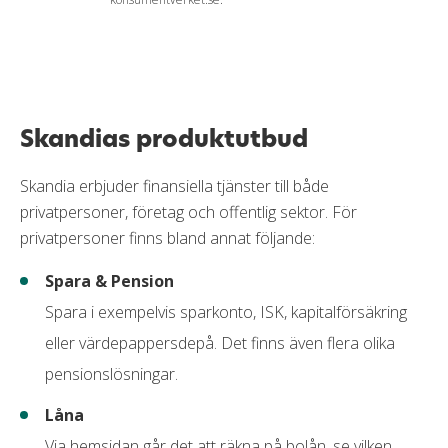
simpelt kreditkort med omfattande försäkringar
så är detta kortet för dig. Räntan är jämförelsevis
Uttagsavgift
0 %
låg till sina konkurrenter vilket gör att kortet är
prisvärt att delbetala köp med.
Valutapåslag
1,65 %
Aviavgift
0 kr
Läs mer om Skandia Visa
Skandias produktutbud
Påminnelseavgift
60 kr
Förseningsavgift
0 kr
Skandia erbjuder finansiella tjänster till både
privatpersoner, företag och offentlig sektor. För
Övertrasseringsavgift
75 kr
privatpersoner finns bland annat följande:
Minsta belopp att betala
5,00 % (min 100 kr)
Spara & Pension
Gratis extrakort
Nej
Spara i exempelvis sparkonto, ISK, kapitalförsäkring
eller värdepappersdepå. Det finns även flera olika
Krav
pensionslösningar.
Minst 18 år
Låna
Anställning
Via hemsidan går det att räkna på bolån, se vilken