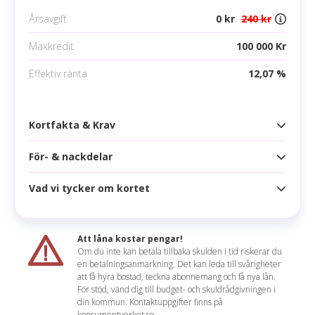
Årsavgift
0 kr
240 kr
Maxkredit
100 000 Kr
Effektiv ränta
12,07 %
Kortfakta & Krav
För- & nackdelar
Kortfakta
Årsavgift
0 kr
240 kr
Vad vi tycker om kortet
Fördelar
Högsta kredit
100 000 kr
Allrisk, garantier och leveransförsäkring ingår
Ränta
10,99 %
Att låna kostar pengar!
Om du inte kan betala tillbaka skulden i tid riskerar du
Nackdelar
Effektiv ränta
12,07 %
en betalningsanmärkning. Det kan leda till svårigheter
Håkan sammanfattar
att få hyra bostad, teckna abonnemang och få nya lån.
Inget lojalitetsprogram
Räntefritt
60 dagar
För stöd, vänd dig till budget- och skuldrådgivningen i
Om man endast är intresserad av att ha ett
din kommun. Kontaktuppgifter finns på
Relativt hög årsavgift
Korttyp
konsumentverket.se.