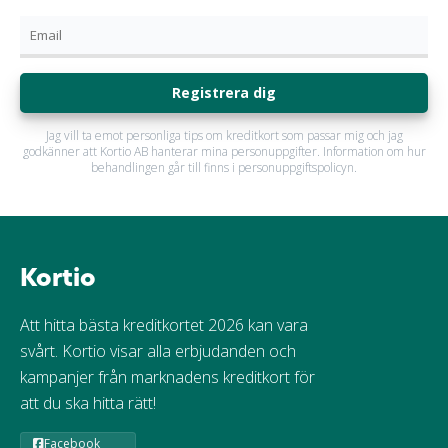
Registrera dig
Jag vill ta emot personliga tips om kreditkort som passar mig och jag
godkänner att Kortio AB hanterar mina personuppgifter. Information om hur
behandlingen går till finns i personuppgiftspolicyn.
Kortio
Att hitta bästa kreditkortet 2026 kan vara
svårt. Kortio visar alla erbjudanden och
kampanjer från marknadens kreditkort för
att du ska hitta rätt!
Facebook