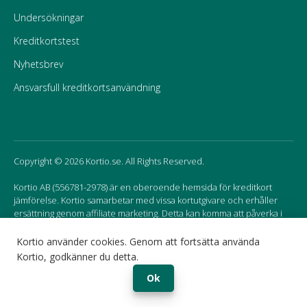
Undersökningar
Kreditkortstest
Nyhetsbrev
Ansvarsfull kreditkortsanvändning
Copyright © 2026 Kortio.se. All Rights Reserved.
Kortio AB (556781-2978) är en oberoende hemsida för kreditkort
jämförelse. Kortio samarbetar med vissa kortutgivare och erhåller
ersättning genom affiliate marketing. Detta kan komma att påverka i
vilken ordning korten listas på hemsidan.
Kortio använder cookies. Genom att fortsätta använda
Kortio, godkänner du detta.
Sweden
Norway
Ok