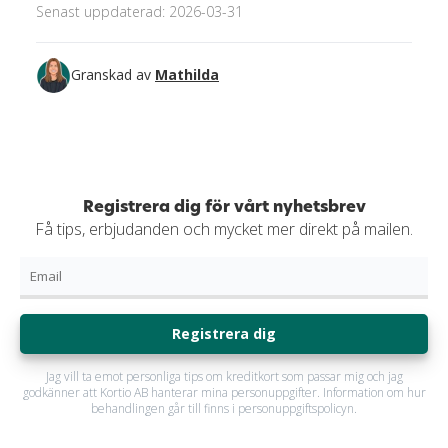
Senast uppdaterad: 2026-03-31
Granskad av
Mathilda
Registrera dig för vårt nyhetsbrev
Få tips, erbjudanden och mycket mer direkt på mailen.
Registrera dig
Jag vill ta emot personliga tips om kreditkort som passar mig och jag
godkänner att Kortio AB hanterar mina personuppgifter. Information om hur
behandlingen går till finns i personuppgiftspolicyn.