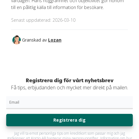
vardagen. Hans noggrannhet och objektivitet gör honom
till en pålitlig källa till information för besökare.
Senast uppdaterad: 2026-03-10
Granskad av
Lozan
Registrera dig för vårt nyhetsbrev
Få tips, erbjudanden och mycket mer direkt på mailen.
Registrera dig
Jag vill ta emot personliga tips om kreditkort som passar mig och jag
godkänner att Kortio AB hanterar mina personuppgifter. Information om hur