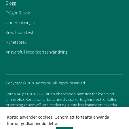
Blogg
Frågor & svar
Undersökningar
Kreditkortstest
Nyhetsbrev
Ansvarsfull kreditkortsanvändning
Copyright © 2026 Kortio.se. All Rights Reserved.
Kortio AB (556781-2978) är en oberoende hemsida för kreditkort
jämförelse. Kortio samarbetar med vissa kortutgivare och erhåller
ersättning genom affiliate marketing. Detta kan komma att påverka i
vilken ordning korten listas på hemsidan.
Kortio använder cookies. Genom att fortsätta använda
Kortio, godkänner du detta.
Sweden
Norway