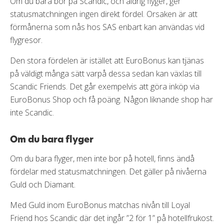
Om du bara bor på Scandic, och aldrig flyger, ger
statusmatchningen ingen direkt fördel. Orsaken är att
förmånerna som nås hos SAS enbart kan användas vid
flygresor.
Den stora fördelen är istället att EuroBonus kan tjänas
på väldigt många sätt varpå dessa sedan kan växlas till
Scandic Friends. Det går exempelvis att göra inköp via
EuroBonus Shop och få poäng. Någon liknande shop har
inte Scandic.
Om du bara flyger
Om du bara flyger, men inte bor på hotell, finns ändå
fördelar med statusmatchningen. Det gäller på nivåerna
Guld och Diamant.
Med Guld inom EuroBonus matchas nivån till Loyal
Friend hos Scandic där det ingår ”2 för 1” på hotellfrukost.