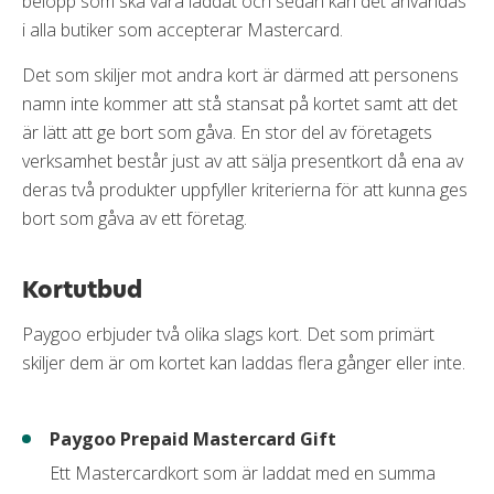
belopp som ska vara laddat och sedan kan det användas
Mobila betalningsmetoder
i alla butiker som accepterar Mastercard.
Google pay
Det som skiljer mot andra kort är därmed att personens
Apple pay
namn inte kommer att stå stansat på kortet samt att det
är lätt att ge bort som gåva. En stor del av företagets
Samsung pay
verksamhet består just av att sälja presentkort då ena av
deras två produkter uppfyller kriterierna för att kunna ges
bort som gåva av ett företag.
Kortutbud
Paygoo erbjuder två olika slags kort. Det som primärt
skiljer dem är om kortet kan laddas flera gånger eller inte.
Paygoo Prepaid Mastercard Gift
Ett Mastercardkort som är laddat med en summa