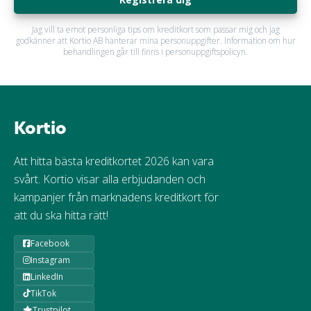
Jag vill ta emot personliga tips om kreditkort som passar mig och jag
godkänner att Kortio AB hanterar mina personuppgifter. Information om hur
behandlingen går till finns i personuppgiftspolicyn.
Kortio
Att hitta bästa kreditkortet 2026 kan vara
svårt. Kortio visar alla erbjudanden och
kampanjer från marknadens kreditkort för
att du ska hitta rätt!
Facebook
Instagram
LinkedIn
TikTok
Trustpilot