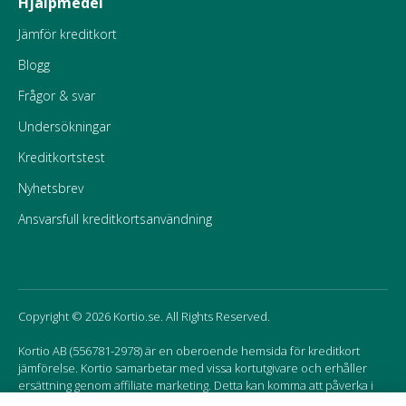
Hjälpmedel
Jämför kreditkort
Blogg
Frågor & svar
Undersökningar
Kreditkortstest
Nyhetsbrev
Ansvarsfull kreditkortsanvändning
Copyright © 2026 Kortio.se. All Rights Reserved.
Kortio AB (556781-2978) är en oberoende hemsida för kreditkort
jämförelse. Kortio samarbetar med vissa kortutgivare och erhåller
ersättning genom affiliate marketing. Detta kan komma att påverka i
vilken ordning korten listas på hemsidan.