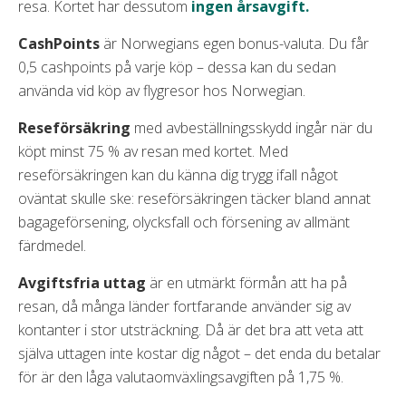
resa. Kortet har dessutom
ingen årsavgift.
CashPoints
är Norwegians egen bonus-valuta. Du får
0,5 cashpoints på varje köp – dessa kan du sedan
använda vid köp av flygresor hos Norwegian.
Reseförsäkring
med avbeställningsskydd ingår när du
köpt minst 75 % av resan med kortet. Med
reseförsäkringen kan du känna dig trygg ifall något
oväntat skulle ske: reseförsäkringen täcker bland annat
bagageförsening, olycksfall och försening av allmänt
färdmedel.
Avgiftsfria uttag
är en utmärkt förmån att ha på
resan, då många länder fortfarande använder sig av
kontanter i stor utsträckning. Då är det bra att veta att
själva uttagen inte kostar dig något – det enda du betalar
för är den låga valutaomväxlingsavgiften på 1,75 %.