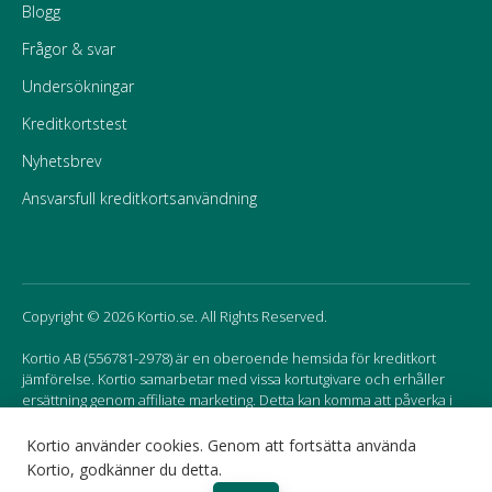
Blogg
Frågor & svar
Undersökningar
Kreditkortstest
Nyhetsbrev
Ansvarsfull kreditkortsanvändning
Copyright © 2026 Kortio.se. All Rights Reserved.
Kortio AB (556781-2978) är en oberoende hemsida för kreditkort
jämförelse. Kortio samarbetar med vissa kortutgivare och erhåller
ersättning genom affiliate marketing. Detta kan komma att påverka i
vilken ordning korten listas på hemsidan.
Kortio använder cookies. Genom att fortsätta använda
Kortio, godkänner du detta.
Sweden
Norway