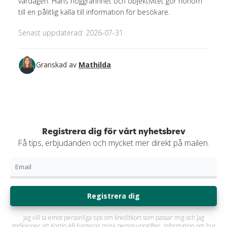
vardagen. Hans noggrannhet och objektivitet gör honom
till en pålitlig källa till information för besökare.
Senast uppdaterad: 2026-07-31
Granskad av
Mathilda
Registrera dig för vårt nyhetsbrev
Få tips, erbjudanden och mycket mer direkt på mailen.
Registrera dig
Jag vill ta emot personliga tips om kreditkort som passar mig och jag
godkänner att Kortio AB hanterar mina personuppgifter. Information om hur