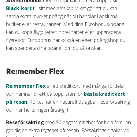
SAS Eurobonus
-medlemmar
kan numera koppla sitt
Black-kort
till sitt medlemskap, vilket gör att du kan
samla extra mycket poäng när du handlar i anslutna
butiker eller restauranger. Med dina Eurobonus-poäng
kan du köpa flygbiljetter, hotellnätter eller uppgradera
flygresor. Eurobonus har också en egen poängshop du
kan spendera dina poäng i om du så önskar.
Re:member Flex
Re:member Flex
är ett kreditkort med många fördelar,
och hamnar direkt på topplistan för
bästa kreditkort
på resan
. Kortet har en nästintill oslagbar reseförsäkring
och har heller ingen årsavgift.
Reseförsäkring
med 90 dagars giltighet för hela familjen
ger dig en extra trygghet på resan. Försäkringen gäller vid