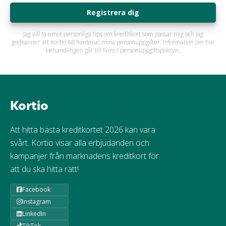
Registrera dig
Jag vill ta emot personliga tips om kreditkort som passar mig och jag
godkänner att Kortio AB hanterar mina personuppgifter. Information om hur
behandlingen går till finns i personuppgiftspolicyn.
Kortio
Att hitta bästa kreditkortet 2026 kan vara
svårt. Kortio visar alla erbjudanden och
kampanjer från marknadens kreditkort för
att du ska hitta rätt!
Facebook
Instagram
LinkedIn
TikTok