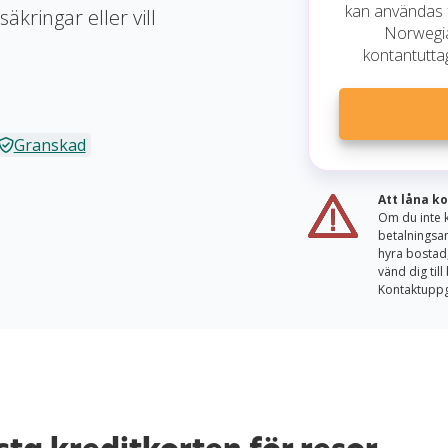
kan användas f
äkringar eller vill
Norwegia
kontantuttag
Granskad
Att låna k
Om du inte k
betalningsan
hyra bostad,
vänd dig til
Kontaktuppgi
er