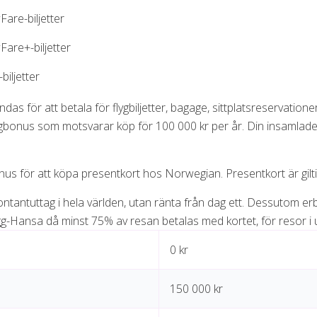
are-biljetter
are+-biljetter
biljetter
s för att betala för flygbiljetter, bagage, sittplatsreservatio
ygbonus som motsvarar köp för 100 000 kr per år. Din insamlade 
s för att köpa presentkort hos Norwegian. Presentkort är giltig
ntantuttag i hela världen, utan ränta från dag ett. Dessutom er
gg-Hansa då minst 75% av resan betalas med kortet, för resor i up
0 kr
150 000 kr