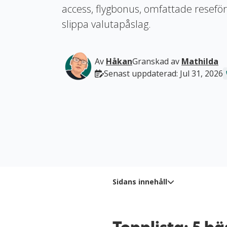
access, flygbonus, omfattade reseförs
slippa valutapåslag.
Av
Håkan
Granskad av
Mathilda
Senast uppdaterad: Jul 31, 2026
Sidans innehåll
Jämför avgifter och förmån
Metodik