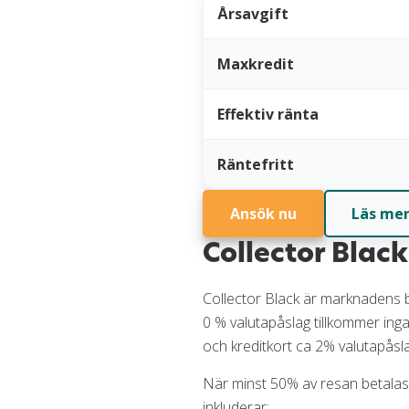
Årsavgift
Maxkredit
Effektiv ränta
Räntefritt
Ansök nu
Läs me
Collector Black
Collector Black är marknadens 
0 % valutapåslag tillkommer inga
och kreditkort ca 2% valutapåsla
När minst 50% av resan betalas m
inkluderar: