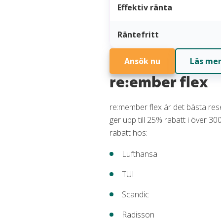
Effektiv ränta
Räntefritt
Ansök nu
Läs me
re:ember flex
re:member flex är det bästa res
ger upp till 25% rabatt i över 3
rabatt hos:
Lufthansa
TUI
Scandic
Radisson