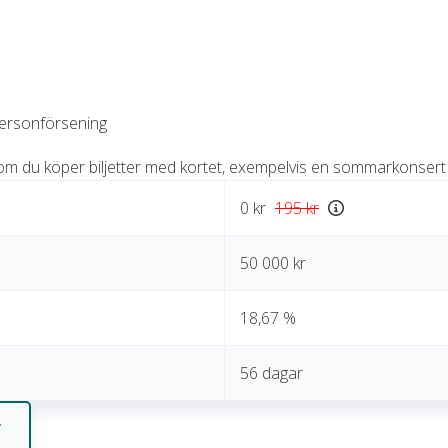
personförsening
 du köper biljetter med kortet, exempelvis en sommarkonsert e
0 kr
195 kr
50 000 kr
18,67 %
56 dagar
r