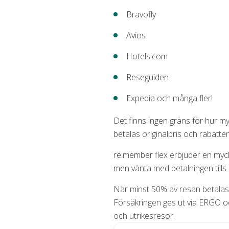
Bravofly
Avios
Hotels.com
Reseguiden
Expedia och många fler!
Det finns ingen gräns för hur m
betalas originalpris och rabatt
re:member flex erbjuder en mycket
men vänta med betalningen till
När minst 50% av resan betalas 
Försäkringen ges ut via ERGO och
och utrikesresor.