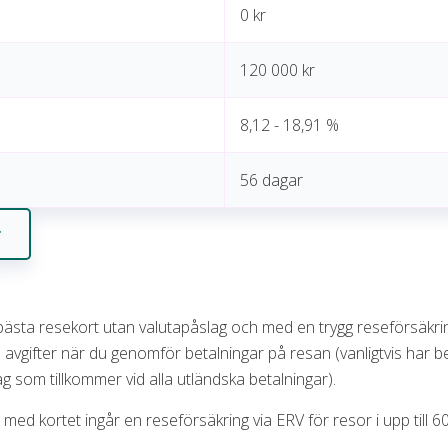
0 kr
120 000 kr
8,12 - 18,91 %
56 dagar
r
bästa resekort utan valutapåslag och med en trygg reseförsäkr
 avgifter när du genomför betalningar på resan (vanligtvis har be
g som tillkommer vid alla utländska betalningar).
ed kortet ingår en reseförsäkring via ERV för resor i upp till 