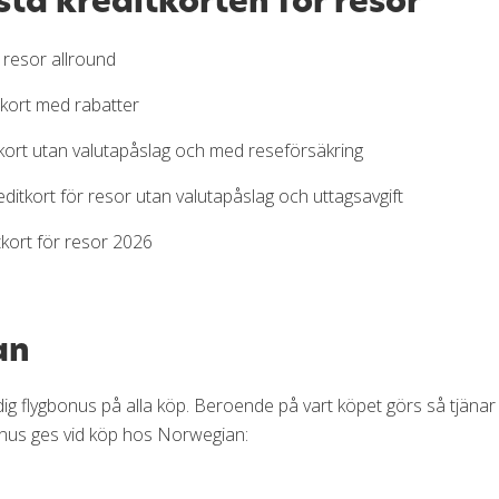
sta kreditkorten för resor
itkort
 resor allround
 på resan
kort med rabatter
in resa
tt kreditkort utomlands
kort utan valutapåslag och med reseförsäkring
 kreditkort för resor
editkort för resor utan valutapåslag och uttagsavgift
kort för resor 2026
itkort till?
an
t för resor
ör resor
ig flygbonus på alla köp. Beroende på vart köpet görs så tjänar 
nus ges vid köp hos Norwegian: