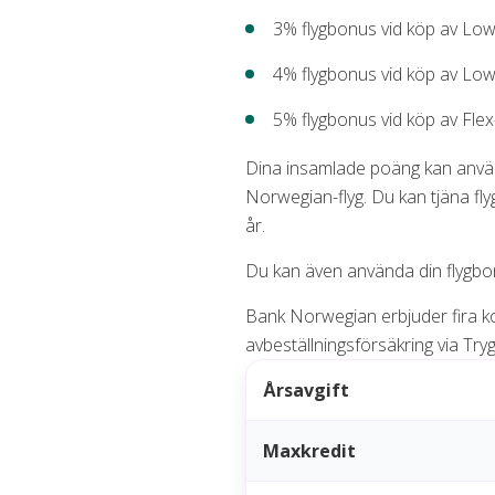
3% flygbonus vid köp av LowF
4% flygbonus vid köp av LowF
5% flygbonus vid köp av Flex-
Dina insamlade poäng kan använda
Norwegian-flyg. Du kan tjäna fl
år.
Du kan även använda din flygbonu
Bank Norwegian erbjuder fira ko
avbeställningsförsäkring via Try
Årsavgift
Maxkredit