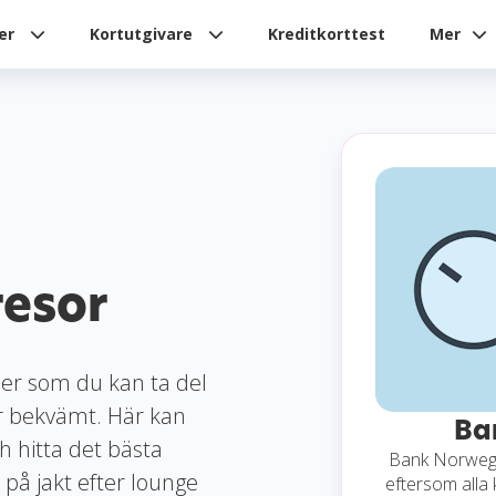
ier
Kortutgivare
Kreditkorttest
Mer
resor
ner som du kan ta del
er bekvämt. Här kan
Ba
ch hitta det bästa
Bank Norwegi
 på jakt efter lounge
eftersom alla