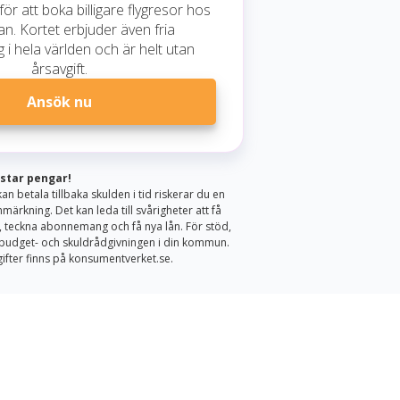
ör att boka billigare flygresor hos
n. Kortet erbjuder även fria
 i hela världen och är helt utan
årsavgift.
Ansök nu
ostar pengar!
an betala tillbaka skulden i tid riskerar du en
märkning. Det kan leda till svårigheter att få
 teckna abonnemang och få nya lån. För stöd,
l budget- och skuldrådgivningen i din kommun.
fter finns på konsumentverket.se.