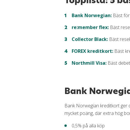
Topplista: 5 bä
Unika fördelar med resekred
Bank Norwegian:
Bäst för
Så kan kreditkort hjälpa dig
re:member flex:
Bäst rese
Fördelar du får under hela d
Avgifter du undviker med rä
Collector Black:
Bäst rese
Checklista för att hitta bäst
FOREX kreditkort:
Bäst kr
Tips för din resa
Northmill Visa:
Bäst debet
Bankkort utomlands
Vem rekommenderas resekred
Besökarfrågor
Bank Norwegi
Frågor och svar om kreditkor
Blogginlägg om kreditkort f
Bank Norwegian kreditkort ger d
mycket poäng, där extra hög bo
0,5% på alla köp