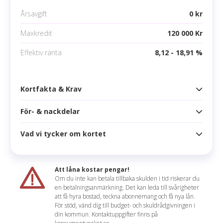
Inga betalningsanmärkningar
Årsavgift
0 kr
Mobila betalningsmetoder
Maxkredit
120 000 Kr
Google pay
Effektiv ränta
8,12 - 18,91 %
Apple pay
Samsung pay
Kortfakta & Krav
För- & nackdelar
Kortfakta
Årsavgift
0 kr
Vad vi tycker om kortet
Fördelar
Högsta kredit
120 000 kr
Rabatt i över 300 butiker
Ränta
9,74 - 21,90 %
Att låna kostar pengar!
Extra rabatter varje månad med Superdealen
Om du inte kan betala tillbaka skulden i tid riskerar du
Effektiv ränta
8,12 - 18,91 %
en betalningsanmärkning. Det kan leda till svårigheter
Drivmedelsrabatt på Preem
Mathilda sammanfattar
att få hyra bostad, teckna abonnemang och få nya lån.
Räntefritt
56 dagar
För stöd, vänd dig till budget- och skuldrådgivningen i
56 dagar räntefri kredit och 2 betalningsfria
Ett superbra kort om man gillar lojalitetsprogram.
din kommun. Kontaktuppgifter finns på
månader per år
Korttyp