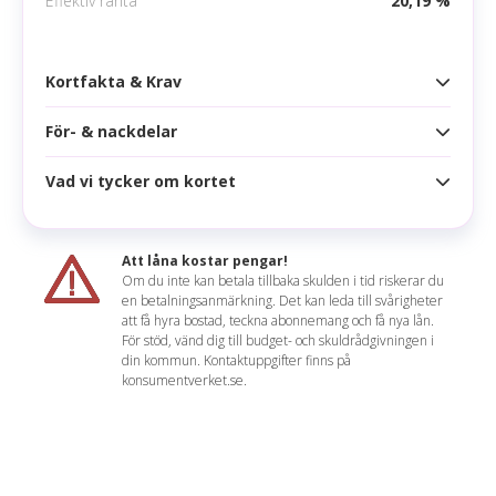
Effektiv ränta
20,19 %
Google pay
Apple pay
Kortfakta & Krav
Samsung pay
För- & nackdelar
Kortfakta
Årsavgift
0 kr
Vad vi tycker om kortet
Fördelar
Högsta kredit
100 000 kr
Drivmedelsrabatt på OKQ8
Ränta
17,45 %
Att låna kostar pengar!
Bonus eller cashback på alla köp
Om du inte kan betala tillbaka skulden i tid riskerar du
Effektiv ränta
20,19 %
en betalningsanmärkning. Det kan leda till svårigheter
1% sparränta
Mathilda sammanfattar
att få hyra bostad, teckna abonnemang och få nya lån.
Räntefritt
45 dagar
För stöd, vänd dig till budget- och skuldrådgivningen i
Riktigt bra bensinkort med många förmåner.
din kommun. Kontaktuppgifter finns på
Nackdelar
Korttyp
konsumentverket.se.
Förutom att kortet är gratis och ger rabatt på
OKQ8 erbjuds även bonus/cashback och
Endast drivmedelsrabatt hos OKQ8
Uttagsavgift
3,00 % (min 35 kr)
sparränta. Tankar du vanligtvis på OKQ8 kan vi
rekommendera att skaffa OKQ8 Visa!
Valutapåslag
2,00 %