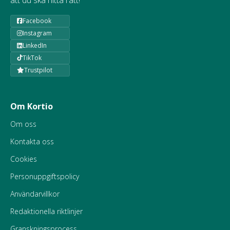
att du ska hitta rätt!
Facebook
Instagram
LinkedIn
TikTok
Trustpilot
Om Kortio
Om oss
Kontakta oss
Cookies
Personuppgiftspolicy
Användarvillkor
Redaktionella riktlinjer
Granskningsprocess