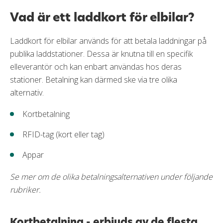
Aviavgift
25 kr (0 kr e-faktura)
Läs mer om OKQ8 Visa
Vad är ett laddkort för elbilar?
Påminnelseavgift
60 kr
Förseningsavgift
25 kr
Laddkort för elbilar används för att betala laddningar på
publika laddstationer. Dessa är knutna till en specifik
Övertrasseringsavgift
45 kr
elleverantör och kan enbart användas hos deras
Minsta belopp att betala
3,00 % (min 100 kr)
stationer. Betalning kan därmed ske via tre olika
Gratis extrakort
Ja
alternativ.
Kortbetalning
Krav
RFID-tag (kort eller tag)
Minst 18 år
Appar
Anställning
Inga betalningsanmärkningar
Se mer om de olika betalningsalternativen under följande
rubriker.
Mobila betalningsmetoder
Google pay
Kortbetalning - erbjuds av de flesta