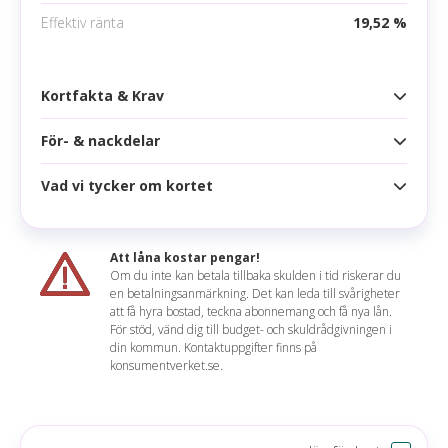
Effektiv ränta
19,52 %
Mobila betalningsmetoder
Google pay
Kortfakta & Krav
Apple pay
Samsung pay
För- & nackdelar
Kortfakta
Årsavgift
0 kr
Vad vi tycker om kortet
Fördelar
Högsta kredit
400 000 kr
Bonus på 5% i butik
Ränta
19,75 %
Att låna kostar pengar!
Drivmedelsrabatt
Om du inte kan betala tillbaka skulden i tid riskerar du
Effektiv ränta
19,52 %
en betalningsanmärkning. Det kan leda till svårigheter
Ingen årsavgift
Claudia sammanfattar
att få hyra bostad, teckna abonnemang och få nya lån.
Räntefritt
43 dagar
För stöd, vänd dig till budget- och skuldrådgivningen i
Bra bensinkort för dig som tankar på Circle K. Du
din kommun. Kontaktuppgifter finns på
Nackdelar
Korttyp
konsumentverket.se.
får bonus på alla kortköp, dock kan bonusen
endast användas för att handla på bemannade
Endast drivmedelsrabatt på Circle K
Uttagsavgift
3,00 % (min 35 kr)
Circle K-stationer. Detta anser vi är en sämre
Bonusen kan bara användas hos Circle K
förmån i jämförelse med andra bensinkort som
Valutapåslag
2,00 %