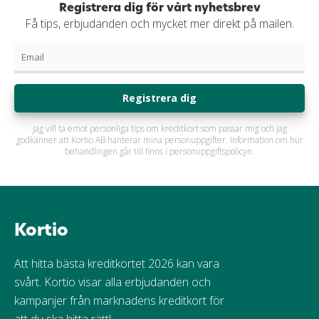
Registrera dig för vårt nyhetsbrev
Få tips, erbjudanden och mycket mer direkt på mailen.
Registrera dig
Jag vill ta emot personliga tips om kreditkort som passar mig och jag
godkänner att Kortio AB hanterar mina personuppgifter. Information om hur
behandlingen går till finns i personuppgiftspolicyn.
Kortio
Att hitta bästa kreditkortet 2026 kan vara
svårt. Kortio visar alla erbjudanden och
kampanjer från marknadens kreditkort för