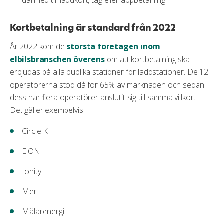
därmed till laddkort, tag eller appbetalning.
Kortbetalning är standard från 2022
År 2022 kom de
största företagen inom
elbilsbranschen överens
om att kortbetalning ska
erbjudas på alla publika stationer för laddstationer. De 12
operatörerna stod då för 65% av marknaden och sedan
dess har flera operatörer anslutit sig till samma villkor.
Det gäller exempelvis:
Circle K
E.ON
Ionity
Mer
Mälarenergi