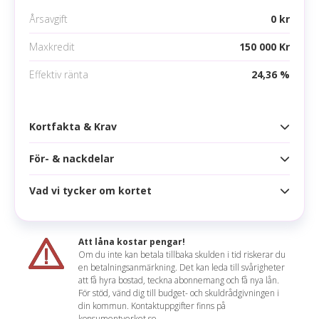
Årsavgift
0 kr
Maxkredit
150 000 Kr
Effektiv ränta
24,36 %
Kortfakta & Krav
För- & nackdelar
Kortfakta
Årsavgift
0 kr
Vad vi tycker om kortet
Fördelar
Högsta kredit
150 000 kr
Bonuspoäng eller cashback på alla köp
Ränta
22,00 %
Att låna kostar pengar!
Ingen kontantuttagsavgift
Om du inte kan betala tillbaka skulden i tid riskerar du
Effektiv ränta
24,36 %
en betalningsanmärkning. Det kan leda till svårigheter
Kan kopplas till alla mobila betalningsmetoder
Mathilda sammanfattar
att få hyra bostad, teckna abonnemang och få nya lån.
Räntefritt
45 dagar
För stöd, vänd dig till budget- och skuldrådgivningen i
Norwegian är ett lågprisflygbolag och med
din kommun. Kontaktuppgifter finns på
Nackdelar
Korttyp
konsumentverket.se.