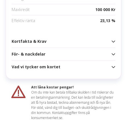
Inga betalningsanmärkningar
Maxkredit
100 000 Kr
Mobila betalningsmetoder
Effektiv ränta
23,13 %
Google pay
Apple pay
Kortfakta & Krav
Samsung pay
För- & nackdelar
Kortfakta
Årsavgift
0 kr
Vad vi tycker om kortet
Fördelar
Högsta kredit
100 000 kr
Ingen årsavgift och 60 dagars kostnadsfri kredit
Ränta
19,56 %
Att låna kostar pengar!
Samla bonuspoäng på alla inköp
Om du inte kan betala tillbaka skulden i tid riskerar du
Effektiv ränta
23,13 %
en betalningsanmärkning. Det kan leda till svårigheter
Dubbla poäng hos Volvo, Tanka, Tvätta och hos
Håkan sammanfattar
att få hyra bostad, teckna abonnemang och få nya lån.
laddaktörer för elbilar
Räntefritt
60 dagar
För stöd, vänd dig till budget- och skuldrådgivningen i
Med 60 dagars räntefritt för alla köp, en låg ränta
din kommun. Kontaktuppgifter finns på
Reseförsäkring och 2 köpförsäkringar
Korttyp
konsumentverket.se.
efter denna period samt faktumet att du inte
betalar någon årsavgift kan detta vara ett mycket