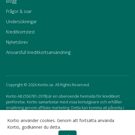
Blogg
Frågor & svar
Undersökningar
Kreditkortstest
Nyhetsbrev
Ansvarsfull kreditkortsanvändning
Copyright © 2026 Kortio.se. All Rights Reserved.
Kortio AB (556781-2978) är en oberoende hemsida för kreditkort
jämförelse. Kortio samarbetar med vissa kortutgivare och erhåller
ersättning genom affiliate marketing. Detta kan komma att påverka i
vilken ordning korten listas på hemsidan.
Kortio använder cookies. Genom att fortsätta använda
Kortio, godkänner du detta.
Sweden
Norway