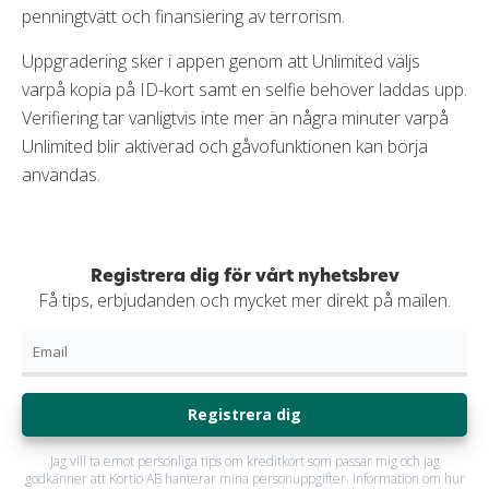
penningtvätt och finansiering av terrorism.
Uppgradering sker i appen genom att Unlimited väljs
varpå kopia på ID-kort samt en selfie behöver laddas upp.
Verifiering tar vanligtvis inte mer än några minuter varpå
Unlimited blir aktiverad och gåvofunktionen kan börja
användas.
Registrera dig för vårt nyhetsbrev
Få tips, erbjudanden och mycket mer direkt på mailen.
Registrera dig
Jag vill ta emot personliga tips om kreditkort som passar mig och jag
godkänner att Kortio AB hanterar mina personuppgifter. Information om hur