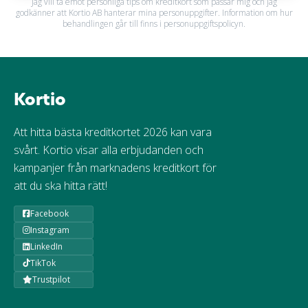
Jag vill ta emot personliga tips om kreditkort som passar mig och jag
godkänner att Kortio AB hanterar mina personuppgifter. Information om hur
behandlingen går till finns i personuppgiftspolicyn.
Kortio
Att hitta bästa kreditkortet 2026 kan vara
svårt. Kortio visar alla erbjudanden och
kampanjer från marknadens kreditkort för
att du ska hitta rätt!
Facebook
Instagram
LinkedIn
TikTok
Trustpilot