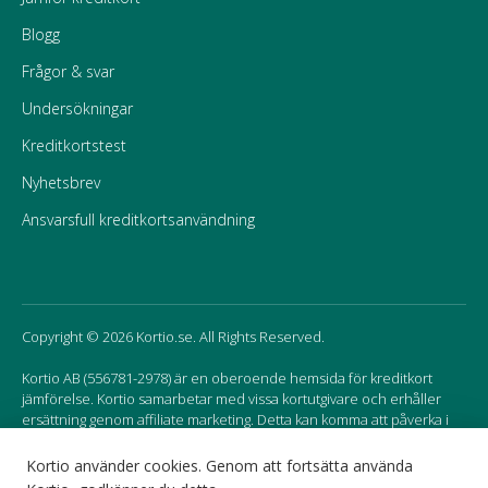
Blogg
Frågor & svar
Undersökningar
Kreditkortstest
Nyhetsbrev
Ansvarsfull kreditkortsanvändning
Copyright © 2026 Kortio.se. All Rights Reserved.
Kortio AB (556781-2978) är en oberoende hemsida för kreditkort
jämförelse. Kortio samarbetar med vissa kortutgivare och erhåller
ersättning genom affiliate marketing. Detta kan komma att påverka i
vilken ordning korten listas på hemsidan.
Kortio använder cookies. Genom att fortsätta använda