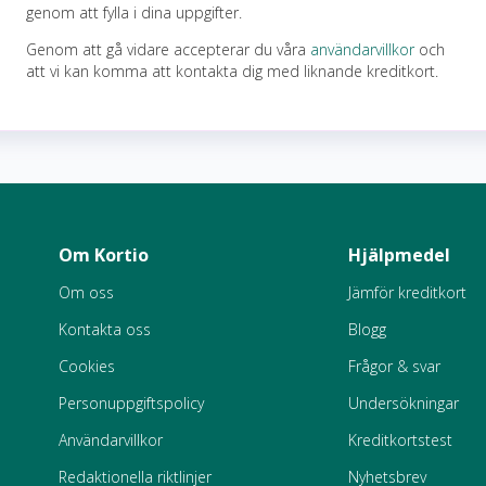
genom att fylla i dina uppgifter.
Genom att gå vidare accepterar du våra
användarvillkor
och
att vi kan komma att kontakta dig med liknande kreditkort.
Om Kortio
Hjälpmedel
Om oss
Jämför kreditkort
Kontakta oss
Blogg
Cookies
Frågor & svar
Personuppgiftspolicy
Undersökningar
Användarvillkor
Kreditkortstest
Redaktionella riktlinjer
Nyhetsbrev