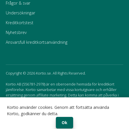
Frågor & svar
Undersökningar
Kreditkortstest
Nyhetsbrev
Ansvarsfull kreditkortsanvändning
Copyright © 2026 Kortio.se. All Rights Reserved.
Kortio AB (556781-2978) är en oberoende hemsida för kreditkort
jämförelse. Kortio samarbetar med vissa kortutgivare och erhåller
ersättning genom affiliate marketing. Detta kan komma att påverka i
vilken ordning korten listas på hemsidan.
Kortio använder cookies. Genom att fortsätta använda
Kortio, godkänner du detta.
Sweden
Norway
Ok