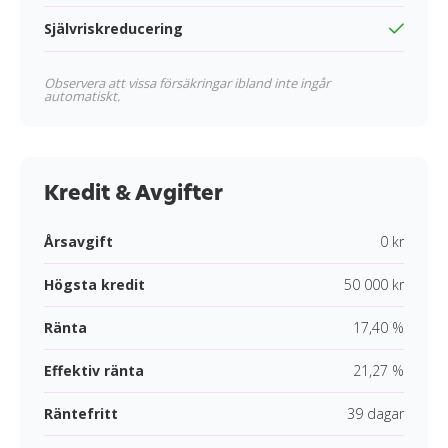
Självriskreducering
Observera att vissa försäkringar ibland inte ingår
automatiskt.
Kredit & Avgifter
Årsavgift
0 kr
Högsta kredit
50 000 kr
Ränta
17,40 %
Effektiv ränta
21,27 %
Räntefritt
39 dagar