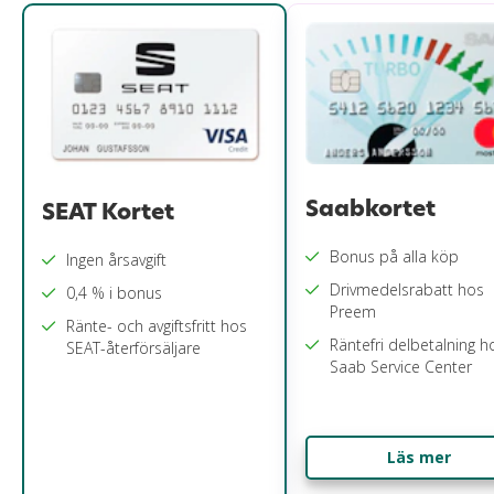
Saabkortet
SEAT Kortet
Bonus på alla köp
Ingen årsavgift
Drivmedelsrabatt hos
0,4 % i bonus
Preem
Ränte- och avgiftsfritt hos
Räntefri delbetalning h
SEAT-återförsäljare
Saab Service Center
Läs mer