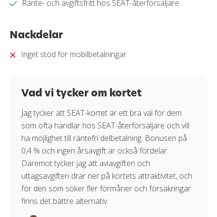
Ränte- och avgiftsfritt hos SEAT-återförsäljare
beslutsunderlag för när du ska välja kreditkort.
Läs mer om hur vi bedömer och betygssätter
Nackdelar
kreditkort i vår
granskningssprocess
.
Inget stöd för mobilbetalningar
Vad vi tycker om kortet
Jag tycker att SEAT-kortet är ett bra val för dem
som ofta handlar hos SEAT-återförsäljare och vill
ha möjlighet till räntefri delbetalning. Bonusen på
0,4 % och ingen årsavgift är också fördelar.
Däremot tycker jag att aviavgiften och
uttagsavgiften drar ner på kortets attraktivitet, och
för den som söker fler förmåner och försäkringar
finns det bättre alternativ.