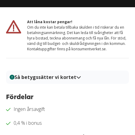
Att låna kostar pengar!
Om du inte kan betala tillbaka skulden i tid riskerar du en
betalningsanmärkning. Det kan leda till svårigheter att få
hyra bostad, teckna abonnemang och få nya lån. För stöd,
vänd dig till budget- och skuldrådgivningen i din kommun.
Kontaktuppgifter finns på konsumentverket.se.
Så betygssätter vi kortet
På Kortio analyserar och bedömer vi kreditkort genom
en systematisk och transparent granskningsprocess.
Fördelar
Varje kort granskas utifrån tydliga bedömningskriterier
Ingen årsavgift
så att du enkelt kan jämföra fördelar, kostnader och
villkor. Alla bedömningar baseras på verifierad
0,4 % i bonus
information, praktiska tester och redaktionell analys.
Vårt mål är att ge dig en trygg och välgrundat