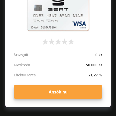
Årsavgift
0 kr
Maxkredit
50 000 Kr
Effektiv ränta
21,27 %
Ansök nu