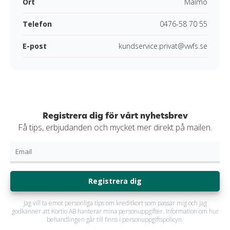
Ort
Malmö
Telefon
0476-58 70 55
E-post
kundservice.privat@vwfs.se
Registrera dig för vårt nyhetsbrev
Få tips, erbjudanden och mycket mer direkt på mailen.
Registrera dig
Jag vill ta emot personliga tips om kreditkort som passar mig och jag
godkänner att Kortio AB hanterar mina personuppgifter. Information om hur
behandlingen går till finns i personuppgiftspolicyn.