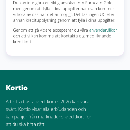
Du kan inte göra en riktig ansökan om Eurocard Gold,
men genom att fylla i dina uppgifter här ovan kommer
vi höra av oss när det är möjligt. Det tas ingen UC eller
annan kreditupplysning genom att fylla i dina uppgifter.
Genom att gå vidare accepterar du våra
användarvillkor
och att vi kan komma att kontakta dig med liknande
kreditkort.
Kortio
Att hitta bästa kreditkortet 2026 kan vara
svårt. Kortio visar alla erbjudanden och
kampanjer från marknadens kreditkort för
att du ska hitta rätt!