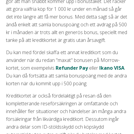
gör att man snabbt kommer upp i bonustaket. Det räcker
att göra valfria köp för 1 000 kr under en månad så går
det inte längre att få mer bonus. Med detta sagt så är det
ändå enkelt att samla bonuspoäng och ett avdrag på 500
kr i månaden är trots allt en generös bonus, speciellt med
tanke på att kreditkortet är gratis utan årsavgift.
Du kan med fördel skaffa ett annat kreditkort som du
använder när du redan "maxat" bonusen på Morrow-
kortet, som exempelvis
Refunder Pay
eller
Ikano VISA
.
Du kan då fortsätta att samla bonuspoäng med de andra
korten när du kommit upp i 500 poäng.
Kreditkortet är också fördelaktigt på resan då den
kompletterande reseförsäkringen är omfattande och
innehåller fler situationer och händelser än många andra
försäkringar från likvärdiga kreditkort. Dessutom ingår
andra delar som ID-stöldsskydd och köpskydd