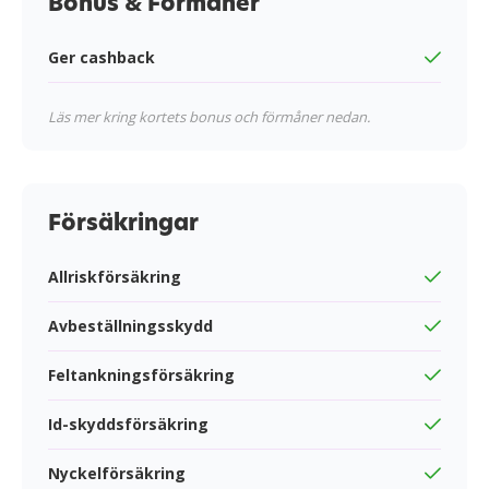
Bonus & Förmåner
Ger cashback
Läs mer kring kortets bonus och förmåner nedan.
Försäkringar
Allriskförsäkring
Avbeställningsskydd
Feltankningsförsäkring
Id-skyddsförsäkring
Nyckelförsäkring