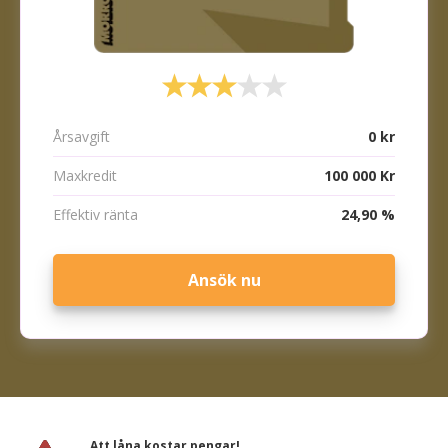
Årsavgift
0 kr
Maxkredit
100 000 Kr
Effektiv ränta
24,90 %
Ansök nu
Att låna kostar pengar!