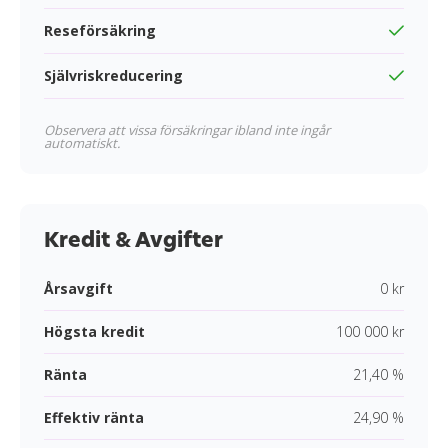
Reseförsäkring
Självriskreducering
Observera att vissa försäkringar ibland inte ingår
automatiskt.
Kredit & Avgifter
Årsavgift
0 kr
Högsta kredit
100 000 kr
Ränta
21,40 %
Effektiv ränta
24,90 %