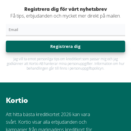
Registrera dig för vårt nyhetsbrev
Få tips, erbjudanden och mycket mer direkt på mailen.
Registrera dig
Jag vill ta emot personliga tips om kreditkort som passar mig och jag
godkänner att Kortio AB hanterar mina personuppgifter. Information om hur
behandlingen går till finns i personuppgiftspolicyn.
Kortio
Att hitta bästa kreditkortet 2026 kan vara
svårt. Kortio visar alla erbjudanden och
kampanjer från marknadens kreditkort för