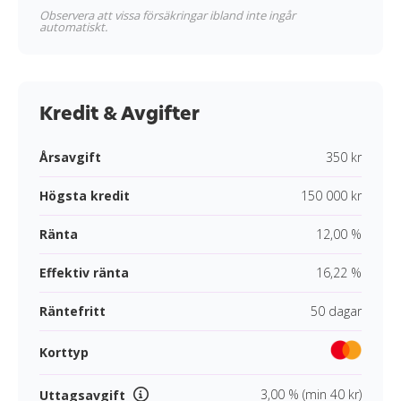
Observera att vissa försäkringar ibland inte ingår
automatiskt.
Kredit & Avgifter
Årsavgift
350 kr
Högsta kredit
150 000 kr
Ränta
12,00 %
Effektiv ränta
16,22 %
Räntefritt
50 dagar
Korttyp
3,00 % (min 40 kr)
Uttagsavgift