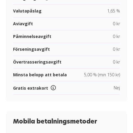
Valutapåslag
1,65 %
Aviavgift
0 kr
Påminnelseavgift
0 kr
Förseningsavgift
0 kr
Övertrasseringsavgift
0 kr
Minsta belopp att betala
5,00 % (min 150 kr)
Nej
Gratis extrakort
Mobila betalningsmetoder