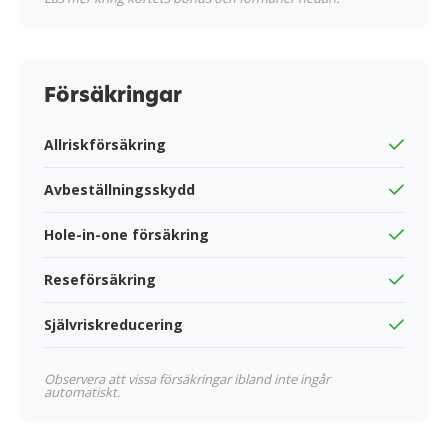
Försäkringar
Allriskförsäkring
Avbeställningsskydd
Hole-in-one försäkring
Reseförsäkring
Självriskreducering
Observera att vissa försäkringar ibland inte ingår
automatiskt.