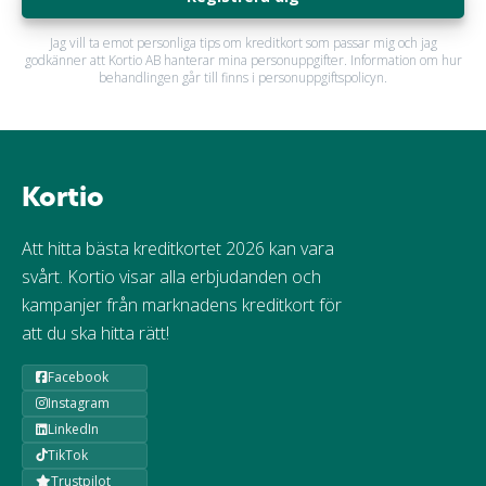
Jag vill ta emot personliga tips om kreditkort som passar mig och jag
godkänner att Kortio AB hanterar mina personuppgifter. Information om hur
behandlingen går till finns i personuppgiftspolicyn.
Kortio
Att hitta bästa kreditkortet 2026 kan vara
svårt. Kortio visar alla erbjudanden och
kampanjer från marknadens kreditkort för
att du ska hitta rätt!
Facebook
Instagram
LinkedIn
TikTok
Trustpilot