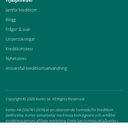
Jämför kreditkort
Blogg
Frågor & svar
Undersökningar
Kreditkortstest
Nyhetsbrev
Ansvarsfull kreditkortsanvändning
Copyright © 2026 Kortio.se. All Rights Reserved.
Kortio AB (556781-2978) är en oberoende hemsida för kreditkort
jämförelse. Kortio samarbetar med vissa kortutgivare och erhåller
ersättning genom affiliate marketing. Detta kan komma att påverka i
vilken ordning korten listas på hemsidan.