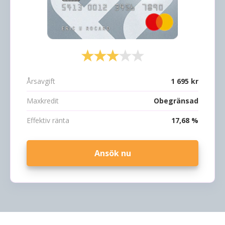
Årsavgift
1 695 kr
Maxkredit
Obegränsad
Effektiv ränta
17,68 %
Ansök nu