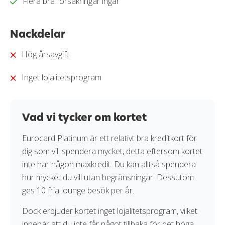
Läs mer om hur vi bedömer och betygssätter
Flera bra försäkringar ingår
kreditkort i vår
granskningssprocess
.
Nackdelar
Hög årsavgift
Inget lojalitetsprogram
Vad vi tycker om kortet
Eurocard Platinum är ett relativt bra kreditkort för
dig som vill spendera mycket, detta eftersom kortet
inte har någon maxkredit. Du kan alltså spendera
hur mycket du vill utan begränsningar. Dessutom
ges 10 fria lounge besök per år.
Dock erbjuder kortet inget lojalitetsprogram, vilket
innebär att du inte får något tillbaka för det höga