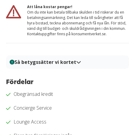
Att låna kostar pengar!
Om du inte kan betala tillbaka skulden i tid riskerar du en
betalningsanmärkning. Det kan leda till svårigheter att få
hyra bostad, teckna abonnemang och få nya lån. För stöd,
vänd dig till budget- och skuldrådgivningen i din kommun.
Kontaktuppgifter finns på konsumentverket.se.
Så betygssätter vi kortet
På Kortio analyserar och bedömer vi kreditkort genom
en systematisk och transparent granskningsprocess.
Fördelar
Varje kort granskas utifrån tydliga bedömningskriterier
Obegränsad kredit
så att du enkelt kan jämföra fördelar, kostnader och
villkor. Alla bedömningar baseras på verifierad
Concierge Service
information, praktiska tester och redaktionell analys.
Vårt mål är att ge dig en trygg och välgrundat
Lounge Access
beslutsunderlag för när du ska välja kreditkort.