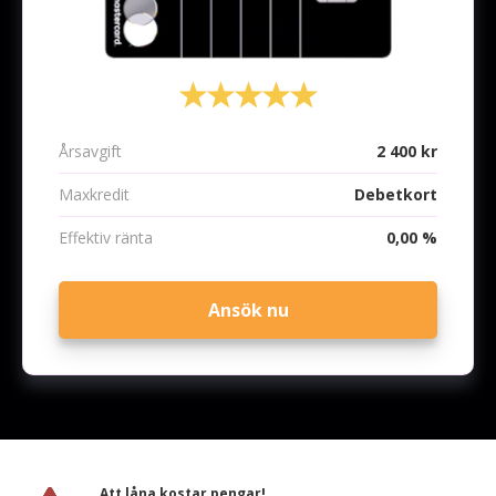
Årsavgift
2 400 kr
Maxkredit
Debetkort
Effektiv ränta
0,00 %
Ansök nu
Att låna kostar pengar!