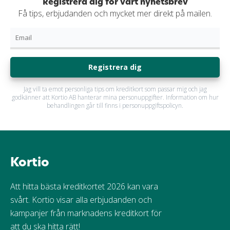
Registrera dig för vårt nyhetsbrev
Få tips, erbjudanden och mycket mer direkt på mailen.
Registrera dig
Jag vill ta emot personliga tips om kreditkort som passar mig och jag
godkänner att Kortio AB hanterar mina personuppgifter. Information om hur
behandlingen går till finns i personuppgiftspolicyn.
Kortio
Att hitta bästa kreditkortet 2026 kan vara
svårt. Kortio visar alla erbjudanden och
kampanjer från marknadens kreditkort för
att du ska hitta rätt!