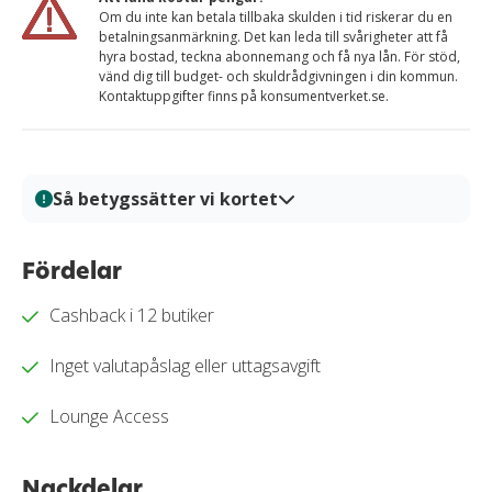
Om du inte kan betala tillbaka skulden i tid riskerar du en
betalningsanmärkning. Det kan leda till svårigheter att få
hyra bostad, teckna abonnemang och få nya lån. För stöd,
vänd dig till budget- och skuldrådgivningen i din kommun.
Kontaktuppgifter finns på konsumentverket.se.
Så betygssätter vi kortet
På Kortio analyserar och bedömer vi kreditkort genom
en systematisk och transparent granskningsprocess.
Fördelar
Varje kort granskas utifrån tydliga bedömningskriterier
Cashback i 12 butiker
så att du enkelt kan jämföra fördelar, kostnader och
villkor. Alla bedömningar baseras på verifierad
Inget valutapåslag eller uttagsavgift
information, praktiska tester och redaktionell analys.
Vårt mål är att ge dig en trygg och välgrundat
Lounge Access
beslutsunderlag för när du ska välja kreditkort.
Läs mer om hur vi bedömer och betygssätter
Nackdelar