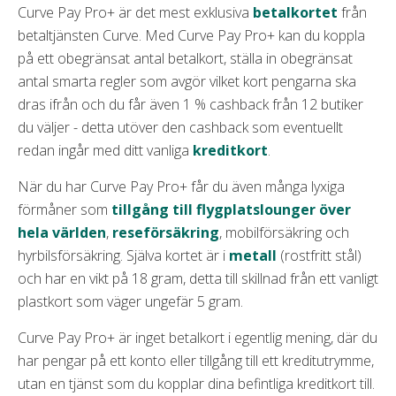
Curve Pay Pro+ är det mest exklusiva
betalkortet
från
betaltjänsten Curve. Med Curve Pay Pro+ kan du koppla
på ett obegränsat antal betalkort, ställa in obegränsat
antal smarta regler som avgör vilket kort pengarna ska
dras ifrån och du får även 1 % cashback från 12 butiker
du väljer - detta utöver den cashback som eventuellt
redan ingår med ditt vanliga
kreditkort
.
När du har Curve Pay Pro+ får du även många lyxiga
förmåner som
tillgång till flygplatslounger över
hela världen
,
reseförsäkring
, mobilförsäkring och
hyrbilsförsäkring. Själva kortet är i
metall
(rostfritt stål)
och har en vikt på 18 gram, detta till skillnad från ett vanligt
plastkort som väger ungefär 5 gram.
Curve Pay Pro+ är inget betalkort i egentlig mening, där du
har pengar på ett konto eller tillgång till ett kreditutrymme,
utan en tjänst som du kopplar dina befintliga kreditkort till.