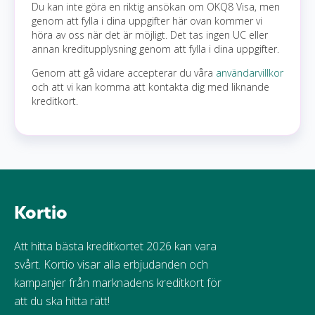
Du kan inte göra en riktig ansökan om OKQ8 Visa, men
genom att fylla i dina uppgifter här ovan kommer vi
höra av oss när det är möjligt. Det tas ingen UC eller
annan kreditupplysning genom att fylla i dina uppgifter.
Genom att gå vidare accepterar du våra
användarvillkor
och att vi kan komma att kontakta dig med liknande
kreditkort.
Kortio
Att hitta bästa kreditkortet 2026 kan vara
svårt. Kortio visar alla erbjudanden och
kampanjer från marknadens kreditkort för
att du ska hitta rätt!