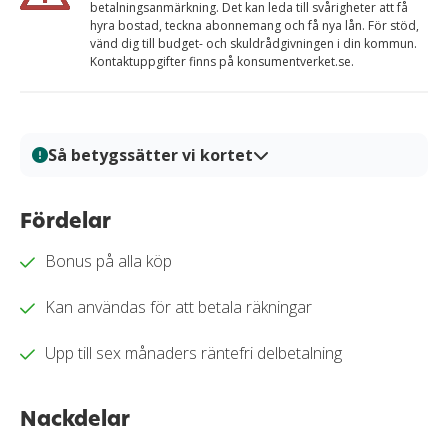
betalningsanmärkning. Det kan leda till svårigheter att få
hyra bostad, teckna abonnemang och få nya lån. För stöd,
vänd dig till budget- och skuldrådgivningen i din kommun.
Kontaktuppgifter finns på konsumentverket.se.
Så betygssätter vi kortet
På Kortio analyserar och bedömer vi kreditkort genom
en systematisk och transparent granskningsprocess.
Fördelar
Varje kort granskas utifrån tydliga bedömningskriterier
Bonus på alla köp
så att du enkelt kan jämföra fördelar, kostnader och
villkor. Alla bedömningar baseras på verifierad
Kan användas för att betala räkningar
information, praktiska tester och redaktionell analys.
Vårt mål är att ge dig en trygg och välgrundat
Upp till sex månaders räntefri delbetalning
beslutsunderlag för när du ska välja kreditkort.
Läs mer om hur vi bedömer och betygssätter
Nackdelar
kreditkort i vår
granskningssprocess
.