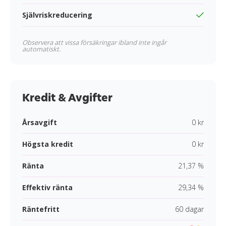
Självriskreducering
Observera att vissa försäkringar ibland inte ingår
automatiskt.
Kredit & Avgifter
Årsavgift
0 kr
Högsta kredit
0 kr
Ränta
21,37 %
Effektiv ränta
29,34 %
Räntefritt
60 dagar