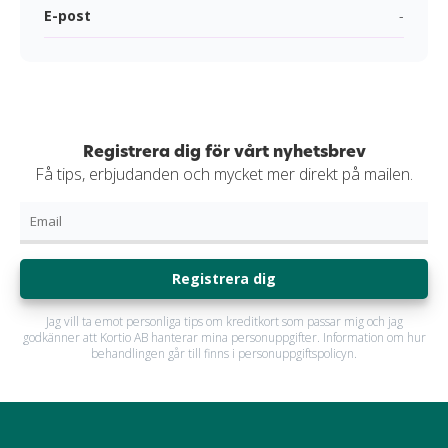
E-post
-
Registrera dig för vårt nyhetsbrev
Få tips, erbjudanden och mycket mer direkt på mailen.
Registrera dig
Jag vill ta emot personliga tips om kreditkort som passar mig och jag
godkänner att Kortio AB hanterar mina personuppgifter. Information om hur
behandlingen går till finns i personuppgiftspolicyn.