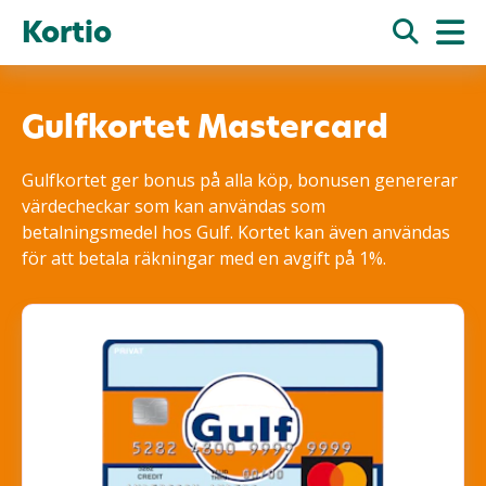
Kortio
Gulfkortet Mastercard
Gulfkortet ger bonus på alla köp, bonusen genererar
värdecheckar som kan användas som
betalningsmedel hos Gulf. Kortet kan även användas
för att betala räkningar med en avgift på 1%.