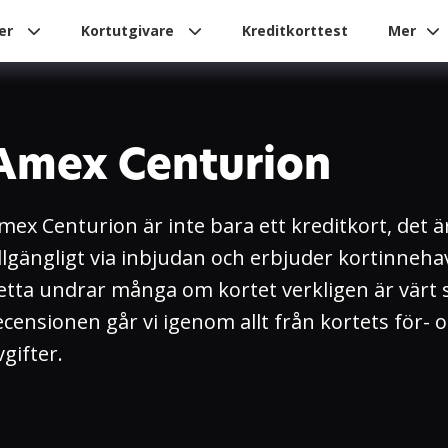
ier
Kortutgivare
Kreditkorttest
Mer
Amex Centurion
mex Centurion är inte bara ett kreditkort, det 
illgängligt via inbjudan och erbjuder kortinne
etta undrar många om kortet verkligen är värt s
ecensionen går vi igenom allt från kortets för- 
vgifter.