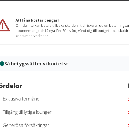
Att låna kostar pengar!
Om du inte kan betala tillbaka skulden i tid riskerar du en betalningsa
abonnemang och få nya lån. För stöd, vänd dig till budget- och skuld
konsumentverket.se.
Så betygssätter vi kortet
På Kortio analyserar och bedömer vi kreditkort genom en syste
kort granskas utifrån tydliga bedömningskriterier så att du enkelt
ördelar
bedömningar baseras på verifierad information, praktiska tester 
trygg och välgrundat beslutsunderlag för när du ska välja kreditk
Exklusiva förmåner
Läs mer om hur vi bedömer och betygssätter kreditkort i vår
gr
Tillgång till lyxiga lounger
Generösa försäkringar