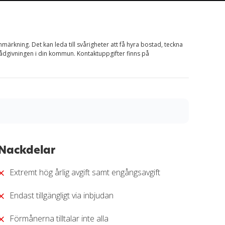
nmärkning. Det kan leda till svårigheter att få hyra bostad, teckna
rådgivningen i din kommun. Kontaktuppgifter finns på
matisk och transparent granskningsprocess. Varje
 kan jämföra fördelar, kostnader och villkor. Alla
Nackdelar
och redaktionell analys. Vårt mål är att ge dig en
ort.
Extremt hög årlig avgift samt engångsavgift
anskningssprocess
.
Endast tillgängligt via inbjudan
Förmånerna tilltalar inte alla