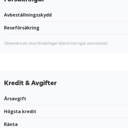
Avbeställningsskydd
Reseförsäkring
Observera att vissa försäkringar ibland inte ingår automatiskt.
Kredit & Avgifter
Årsavgift
Högsta kredit
Ränta