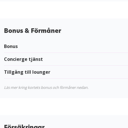
Bonus & Förmåner
Bonus
Concierge tjänst
Tillgång till lounger
Läs mer kring kortets bonus och förmåner nedan.
Försäkringar