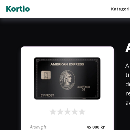
Kortio
Kategor
A
t
d
r
a
Årsavgift
45 000 kr