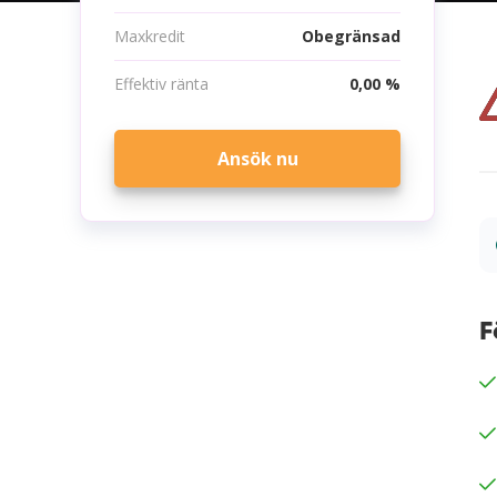
Maxkredit
Obegränsad
Effektiv ränta
0,00 %
Ansök nu
F