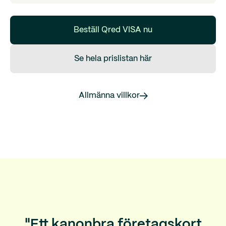
Beställ Qred VISA nu
Se hela prislistan här
Allmänna villkor
"Ett kanonbra företagskort