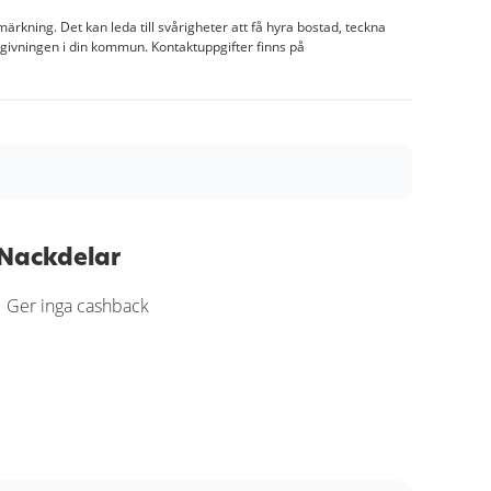
märkning. Det kan leda till svårigheter att få hyra bostad, teckna
dgivningen i din kommun. Kontaktuppgifter finns på
matisk och transparent granskningsprocess. Varje
t kan jämföra fördelar, kostnader och villkor. Alla
Nackdelar
och redaktionell analys. Vårt mål är att ge dig en
ort.
Ger inga cashback
anskningssprocess
.