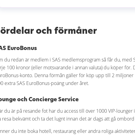
Fördelar och förmåner
AS EuroBonus
 du redan är medlem i SAS medlemsprogram så får du, med S
rje 100 kronor (eller motsvarande i annan valuta) du köper för.
roBonus-konto. Denna förmån gäller för köp upp till 2 miljoner 
0 extra SAS EuroBonus-poäng under året.
ounge och Concierge Service
r du är på resande fot har du access till över 1000 VIP-lounger 
 resa bekvämt och ta det lugnt innan det är dags att gå ombord 
nner du inte boka hotell, restaurang eller andra roliga aktivitete