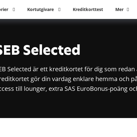
orier
Kortutgivare
Kreditkorttest
Mer
SEB Selected
EB Selected är ett kreditkortet för dig som reda
reditkortet gör din vardag enklare hemma och p
ccess till lounger, extra SAS EuroBonus-poäng o