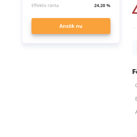
Effektiv ränta
24,20 %
Ansök nu
F