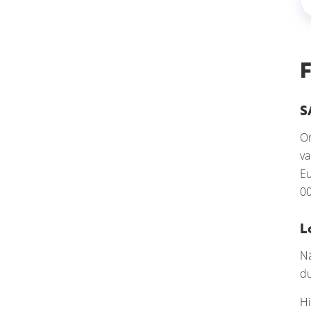
S
Om
va
Eu
00
L
Nä
du
Hi