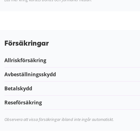
Försäkringar
Allriskförsäkring
Avbeställningsskydd
Betalskydd
Reseförsäkring
Observera att vissa försäkringar ibland inte ingår automatiskt.