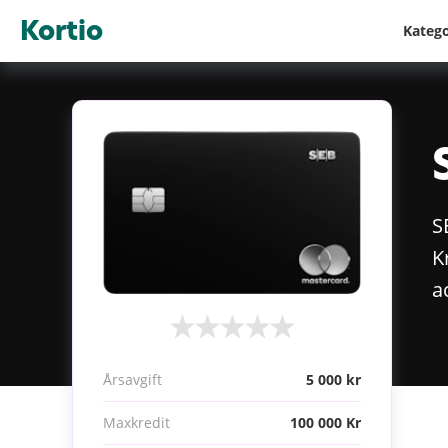
Kortio
Kateg
S
K
a
Årsavgift
5 000 kr
Maxkredit
100 000 Kr