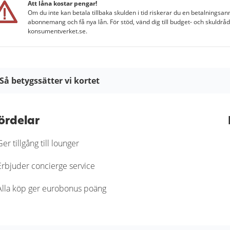
Att låna kostar pengar!
Om du inte kan betala tillbaka skulden i tid riskerar du en betalningsan
abonnemang och få nya lån. För stöd, vänd dig till budget- och skuldrå
konsumentverket.se.
Så betygssätter vi kortet
På Kortio analyserar och bedömer vi kreditkort genom en syste
kort granskas utifrån tydliga bedömningskriterier så att du enkel
ördelar
bedömningar baseras på verifierad information, praktiska tester 
trygg och välgrundat beslutsunderlag för när du ska välja kreditk
Ger tillgång till lounger
Läs mer om hur vi bedömer och betygssätter kreditkort i vår
gr
Erbjuder concierge service
Alla köp ger eurobonus poäng