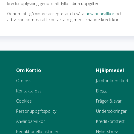
kreditupplysning genom att fylla i dina uppgifter.
Genom att gå vidare accepterar du våra
användarvillkor
och
att vi kan komma att kontakta dig med liknande kreditkort.
Om Kortio
Hjälpmedel
Om oss
Jämför kreditkort
Kontakta oss
Blogg
Cookies
Frågor & svar
Personuppgiftspolicy
Undersökningar
Användarvillkor
Kreditkortstest
Redaktionella riktlinjer
Nyhetsbrev