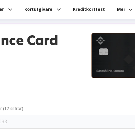
ier
Kortutgivare
Kreditkorttest
Mer
ance Card
(12 siffror)