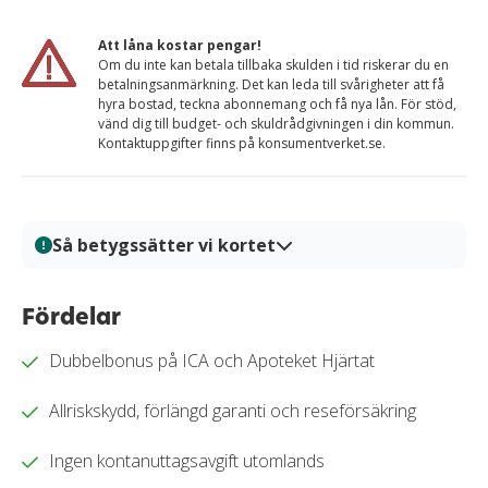
Att låna kostar pengar!
Om du inte kan betala tillbaka skulden i tid riskerar du en
betalningsanmärkning. Det kan leda till svårigheter att få
hyra bostad, teckna abonnemang och få nya lån. För stöd,
vänd dig till budget- och skuldrådgivningen i din kommun.
Kontaktuppgifter finns på konsumentverket.se.
Så betygssätter vi kortet
På Kortio analyserar och bedömer vi kreditkort genom
en systematisk och transparent granskningsprocess.
Fördelar
Varje kort granskas utifrån tydliga bedömningskriterier
Dubbelbonus på ICA och Apoteket Hjärtat
så att du enkelt kan jämföra fördelar, kostnader och
villkor. Alla bedömningar baseras på verifierad
Allriskskydd, förlängd garanti och reseförsäkring
information, praktiska tester och redaktionell analys.
Vårt mål är att ge dig en trygg och välgrundat
Ingen kontanuttagsavgift utomlands
beslutsunderlag för när du ska välja kreditkort.