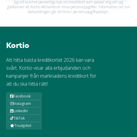
Jag vill ta emot personliga tips om kreditkort som passar mig och jag
godkänner att Kortio AB hanterar mina personuppgifter. Information om hur
behandlingen går till finns i personuppgiftspolicyn.
Kortio
Att hitta bästa kreditkortet 2026 kan vara
svårt. Kortio visar alla erbjudanden och
kampanjer från marknadens kreditkort för
att du ska hitta rätt!
Facebook
Instagram
LinkedIn
TikTok
Trustpilot