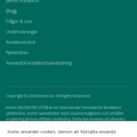
Jämför kreditkort
Blogg
Frågor & svar
Undersökningar
Kreditkortstest
Nyhetsbrev
Ansvarsfull kreditkortsanvändning
Copyright © 2026 Kortio.se. All Rights Reserved.
Kortio AB (556781-2978) är en oberoende hemsida för kreditkort
jämförelse. Kortio samarbetar med vissa kortutgivare och erhåller
ersättning genom affiliate marketing. Detta kan komma att påverka i
vilken ordning korten listas på hemsidan.
Kortio använder cookies. Genom att fortsätta använda