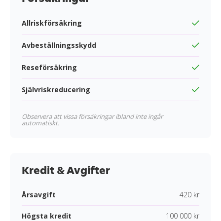
Allriskförsäkring
Avbeställningsskydd
Reseförsäkring
Självriskreducering
Observera att vissa försäkringar ibland inte ingår
automatiskt.
Kredit & Avgifter
Årsavgift
420 kr
Högsta kredit
100 000 kr