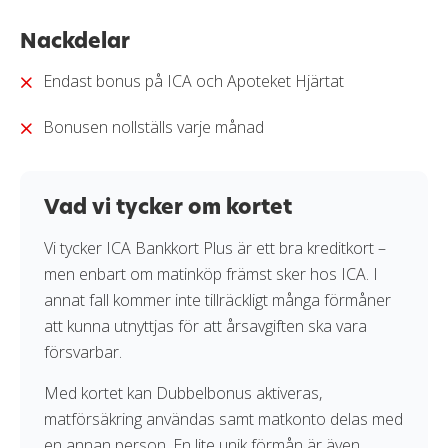
Läs mer om hur vi bedömer och betygssätter
Nackdelar
kreditkort i vår
granskningssprocess
.
Endast bonus på ICA och Apoteket Hjärtat
Bonusen nollställs varje månad
Vad vi tycker om kortet
Vi tycker ICA Bankkort Plus är ett bra kreditkort –
men enbart om matinköp främst sker hos ICA. I
annat fall kommer inte tillräckligt många förmåner
att kunna utnyttjas för att årsavgiften ska vara
försvarbar.
Med kortet kan Dubbelbonus aktiveras,
matförsäkring användas samt matkonto delas med
en annan person. En lite unik förmån är även