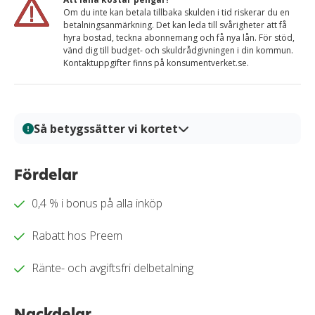
Om du inte kan betala tillbaka skulden i tid riskerar du en
betalningsanmärkning. Det kan leda till svårigheter att få
hyra bostad, teckna abonnemang och få nya lån. För stöd,
vänd dig till budget- och skuldrådgivningen i din kommun.
Kontaktuppgifter finns på konsumentverket.se.
Så betygssätter vi kortet
På Kortio analyserar och bedömer vi kreditkort genom
en systematisk och transparent granskningsprocess.
Fördelar
Varje kort granskas utifrån tydliga bedömningskriterier
0,4 % i bonus på alla inköp
så att du enkelt kan jämföra fördelar, kostnader och
villkor. Alla bedömningar baseras på verifierad
Rabatt hos Preem
information, praktiska tester och redaktionell analys.
Vårt mål är att ge dig en trygg och välgrundat
Ränte- och avgiftsfri delbetalning
beslutsunderlag för när du ska välja kreditkort.
Läs mer om hur vi bedömer och betygssätter
Nackdelar