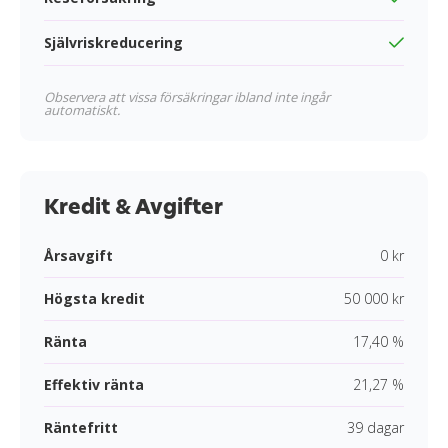
Självriskreducering
Observera att vissa försäkringar ibland inte ingår
automatiskt.
Kredit & Avgifter
Årsavgift
0 kr
Högsta kredit
50 000 kr
Ränta
17,40 %
Effektiv ränta
21,27 %
Räntefritt
39 dagar