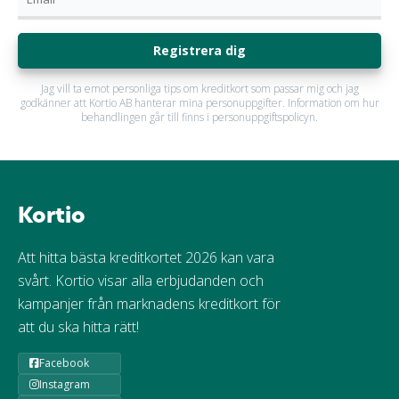
Registrera dig
Jag vill ta emot personliga tips om kreditkort som passar mig och jag
godkänner att Kortio AB hanterar mina personuppgifter. Information om hur
behandlingen går till finns i personuppgiftspolicyn.
Kortio
Att hitta bästa kreditkortet 2026 kan vara
svårt. Kortio visar alla erbjudanden och
kampanjer från marknadens kreditkort för
att du ska hitta rätt!
Facebook
Instagram