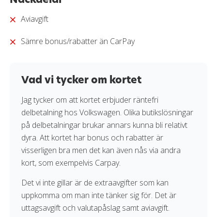
kreditkort i vår
granskningssprocess
.
Aviavgift
Sämre bonus/rabatter än CarPay
Vad vi tycker om kortet
Jag tycker om att kortet erbjuder räntefri
delbetalning hos Volkswagen. Olika butikslösningar
på delbetalningar brukar annars kunna bli relativt
dyra. Att kortet har bonus och rabatter är
visserligen bra men det kan även nås via andra
kort, som exempelvis Carpay.
Det vi inte gillar är de extraavgifter som kan
uppkomma om man inte tänker sig för. Det är
uttagsavgift och valutapåslag samt aviavgift.