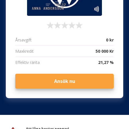
Årsavgift
0 kr
Maxkredit
50 000 Kr
Effektiv ränta
21,27 %
Ansök nu
Att låna kostar pengar!