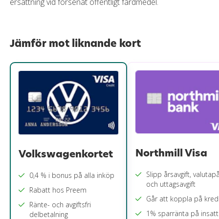
ersättning vid försenat offentligt färdmedel.
Jämför mot liknande kort
Northmill Visa
Volkswagenkortet
Slipp årsavgift, valutap
0,4 % i bonus på alla inköp
och uttagsavgift
Rabatt hos Preem
Går att koppla på kred
Ränte- och avgiftsfri
1% sparränta på insatt
delbetalning