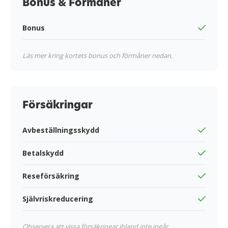
Bonus & Förmåner
Bonus
Läs mer kring kortets bonus och förmåner nedan.
Försäkringar
Avbeställningsskydd
Betalskydd
Reseförsäkring
Självriskreducering
Observera att vissa försäkringar ibland inte ingår