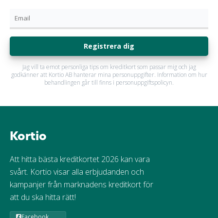
Registrera dig
Jag vill ta emot personliga tips om kreditkort som passar mig och jag
godkänner att Kortio AB hanterar mina personuppgifter. Information om hur
behandlingen går till finns i personuppgiftspolicyn.
Kortio
Att hitta bästa kreditkortet 2026 kan vara
svårt. Kortio visar alla erbjudanden och
kampanjer från marknadens kreditkort för
att du ska hitta rätt!
Facebook