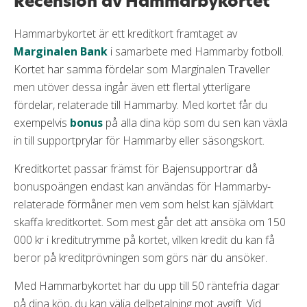
Recension av Hammarbykortet
Hammarbykortet är ett kreditkort framtaget av
Marginalen Bank
i samarbete med Hammarby fotboll.
Kortet har samma fördelar som Marginalen Traveller
men utöver dessa ingår även ett flertal ytterligare
fördelar, relaterade till Hammarby. Med kortet får du
exempelvis
bonus
på alla dina köp som du sen kan växla
in till supportprylar för Hammarby eller säsongskort.
Kreditkortet passar främst för Bajensupportrar då
bonuspoängen endast kan användas för Hammarby-
relaterade förmåner men vem som helst kan självklart
skaffa kreditkortet. Som mest går det att ansöka om 150
000 kr i kreditutrymme på kortet, vilken kredit du kan få
beror på kreditprövningen som görs när du ansöker.
Med Hammarbykortet har du upp till 50 räntefria dagar
på dina köp, du kan välja delbetalning mot avgift. Vid