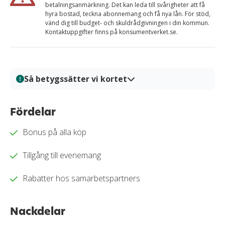
betalningsanmärkning. Det kan leda till svårigheter att få
hyra bostad, teckna abonnemang och få nya lån. För stöd,
vänd dig till budget- och skuldrådgivningen i din kommun.
Kontaktuppgifter finns på konsumentverket.se.
Så betygssätter vi kortet
På Kortio analyserar och bedömer vi kreditkort genom
en systematisk och transparent granskningsprocess.
Fördelar
Varje kort granskas utifrån tydliga bedömningskriterier
Bonus på alla köp
så att du enkelt kan jämföra fördelar, kostnader och
villkor. Alla bedömningar baseras på verifierad
Tillgång till evenemang
information, praktiska tester och redaktionell analys.
Vårt mål är att ge dig en trygg och välgrundat
Rabatter hos samarbetspartners
beslutsunderlag för när du ska välja kreditkort.
Läs mer om hur vi bedömer och betygssätter
Nackdelar
kreditkort i vår
granskningssprocess
.