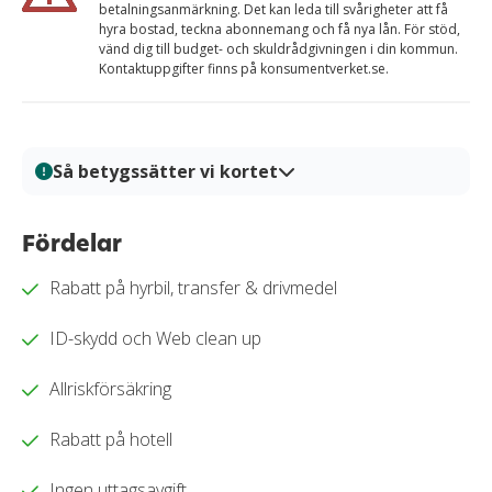
betalningsanmärkning. Det kan leda till svårigheter att få
hyra bostad, teckna abonnemang och få nya lån. För stöd,
vänd dig till budget- och skuldrådgivningen i din kommun.
Kontaktuppgifter finns på konsumentverket.se.
Så betygssätter vi kortet
På Kortio analyserar och bedömer vi kreditkort genom
en systematisk och transparent granskningsprocess.
Fördelar
Varje kort granskas utifrån tydliga bedömningskriterier
Rabatt på hyrbil, transfer & drivmedel
så att du enkelt kan jämföra fördelar, kostnader och
villkor. Alla bedömningar baseras på verifierad
ID-skydd och Web clean up
information, praktiska tester och redaktionell analys.
Vårt mål är att ge dig en trygg och välgrundat
Allriskförsäkring
beslutsunderlag för när du ska välja kreditkort.
Läs mer om hur vi bedömer och betygssätter
Rabatt på hotell
kreditkort i vår
granskningssprocess
.
Ingen uttagsavgift