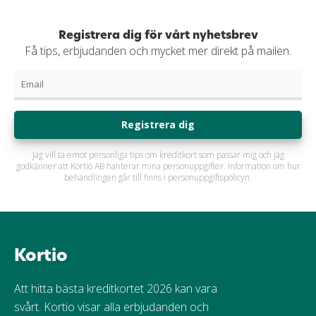
Registrera dig för vårt nyhetsbrev
Få tips, erbjudanden och mycket mer direkt på mailen.
Registrera dig
Jag vill ta emot personliga tips om kreditkort som passar mig och jag
godkänner att Kortio AB hanterar mina personuppgifter. Information om hur
behandlingen går till finns i personuppgiftspolicyn.
Kortio
Att hitta bästa kreditkortet 2026 kan vara
svårt. Kortio visar alla erbjudanden och