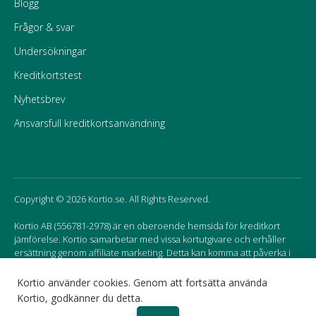
Blogg
Frågor & svar
Undersökningar
Kreditkortstest
Nyhetsbrev
Ansvarsfull kreditkortsanvändning
Copyright © 2026 Kortio.se. All Rights Reserved.
Kortio AB (556781-2978) är en oberoende hemsida för kreditkort
jämförelse. Kortio samarbetar med vissa kortutgivare och erhåller
ersättning genom affiliate marketing. Detta kan komma att påverka i
vilken ordning korten listas på hemsidan.
Kortio använder cookies. Genom att fortsätta använda
Kortio, godkänner du detta.
Sweden
Norway