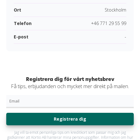
Ort
Stockholm
Telefon
+46 771 29 55 99
E-post
-
Registrera dig för vårt nyhetsbrev
Få tips, erbjudanden och mycket mer direkt på mailen.
Registrera dig
Jag vill ta emot personliga tips om kreditkort som passar mig och jag
godkänner att Kortio AB hanterar mina personuppgifter. Information om hur