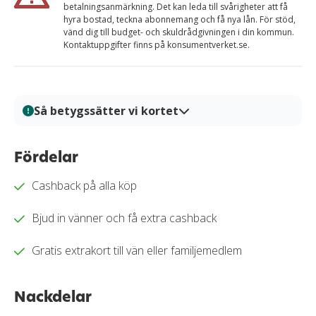
betalningsanmärkning. Det kan leda till svårigheter att få
hyra bostad, teckna abonnemang och få nya lån. För stöd,
vänd dig till budget- och skuldrådgivningen i din kommun.
Kontaktuppgifter finns på konsumentverket.se.
Så betygssätter vi kortet
På Kortio analyserar och bedömer vi kreditkort genom
en systematisk och transparent granskningsprocess.
Fördelar
Varje kort granskas utifrån tydliga bedömningskriterier
Cashback på alla köp
så att du enkelt kan jämföra fördelar, kostnader och
villkor. Alla bedömningar baseras på verifierad
Bjud in vänner och få extra cashback
information, praktiska tester och redaktionell analys.
Vårt mål är att ge dig en trygg och välgrundat
Gratis extrakort till vän eller familjemedlem
beslutsunderlag för när du ska välja kreditkort.
Läs mer om hur vi bedömer och betygssätter
Nackdelar
kreditkort i vår
granskningssprocess
.