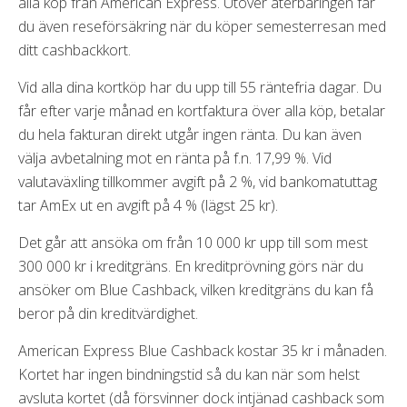
alla köp från American Express. Utöver återbäringen får
du även reseförsäkring när du köper semesterresan med
ditt cashbackkort.
Vid alla dina kortköp har du upp till 55 räntefria dagar. Du
får efter varje månad en kortfaktura över alla köp, betalar
du hela fakturan direkt utgår ingen ränta. Du kan även
välja avbetalning mot en ränta på f.n. 17,99 %. Vid
valutaväxling tillkommer avgift på 2 %, vid bankomatuttag
tar AmEx ut en avgift på 4 % (lägst 25 kr).
Det går att ansöka om från 10 000 kr upp till som mest
300 000 kr i kreditgräns. En kreditprövning görs när du
ansöker om Blue Cashback, vilken kreditgräns du kan få
beror på din kreditvärdighet.
American Express Blue Cashback kostar 35 kr i månaden.
Kortet har ingen bindningstid så du kan när som helst
avsluta kortet (då försvinner dock intjänad cashback som