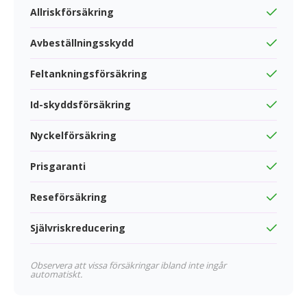
Allriskförsäkring
Avbeställningsskydd
Feltankningsförsäkring
Id-skyddsförsäkring
Nyckelförsäkring
Prisgaranti
Reseförsäkring
Självriskreducering
Observera att vissa försäkringar ibland inte ingår
automatiskt.