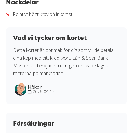
Nackdelar
kreditkort i vår
granskningssprocess
.
Relativt högt krav på inkomst
Vad vi tycker om kortet
Detta kortet är optimalt för dig som vill delbetala
dina köp med ditt kreditkort. Lån & Spar Bank
Mastercard erbjuder nämligen en av de lägsta
räntorna på marknaden.
Håkan
2026-04-15
Försäkringar