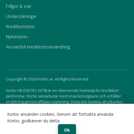
Frågor & svar
Undersökningar
Kreditkortstest
Nyhetsbrev
Ansvarsfull kreditkortsanvändning
Copyright © 2026 Kortio.se. All Rights Reserved.
Kortio AB (556781-2978) är en oberoende hemsida för kreditkort
jämförelse. Kortio samarbetar med vissa kortutgivare och erhåller
ersättning genom affiliate marketing. Detta kan komma att påverka i
vilken ordning korten listas på hemsidan.
Kortio använder cookies. Genom att fortsätta använda
Kortio, godkänner du detta.
Sweden
Norway
Ok