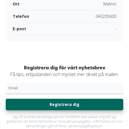
Ort
Malmö
Telefon
040205600
E-post
-
Registrera dig för vårt nyhetsbrev
Få tips, erbjudanden och mycket mer direkt på mailen.
Registrera dig
Jag vill ta emot personliga tips om kreditkort som passar mig och jag
godkänner att Kortio AB hanterar mina personuppgifter. Information om hur
behandlingen går till finns i personuppgiftspolicyn.