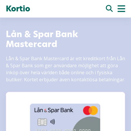
Kortio
Lån & Spar Bank
Mastercard
Lån & Spar Bank Mastercard är ett kreditkort från Lån
& Spar Bank som ger användare möjlighet att göra
inköp över hela världen både online och i fysiska
butiker. Kortet erbjuder även kontaktlösa betalningar.