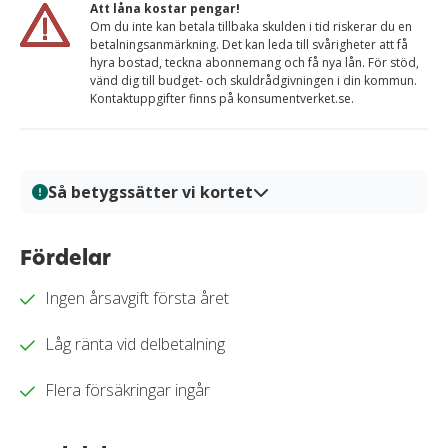
Att låna kostar pengar!
Om du inte kan betala tillbaka skulden i tid riskerar du en
betalningsanmärkning. Det kan leda till svårigheter att få
hyra bostad, teckna abonnemang och få nya lån. För stöd,
vänd dig till budget- och skuldrådgivningen i din kommun.
Kontaktuppgifter finns på konsumentverket.se.
Så betygssätter vi kortet
På Kortio analyserar och bedömer vi kreditkort genom
en systematisk och transparent granskningsprocess.
Fördelar
Varje kort granskas utifrån tydliga bedömningskriterier
Ingen årsavgift första året
så att du enkelt kan jämföra fördelar, kostnader och
villkor. Alla bedömningar baseras på verifierad
Låg ränta vid delbetalning
information, praktiska tester och redaktionell analys.
Vårt mål är att ge dig en trygg och välgrundat
Flera försäkringar ingår
beslutsunderlag för när du ska välja kreditkort.
Läs mer om hur vi bedömer och betygssätter