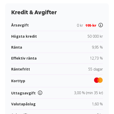
Kredit & Avgifter
Årsavgift
0 kr
195 kr
Högsta kredit
50 000 kr
Ränta
9,95 %
Effektiv ränta
12,73 %
Räntefritt
55 dagar
Korttyp
3,00 % (min 35 kr)
Uttagsavgift
Valutapåslag
1,60 %