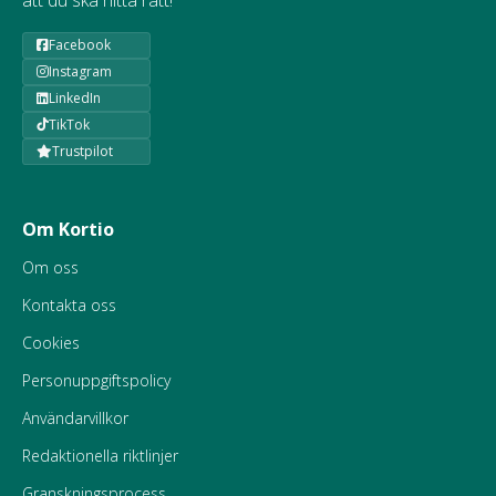
att du ska hitta rätt!
Facebook
Instagram
LinkedIn
TikTok
Trustpilot
Om Kortio
Om oss
Kontakta oss
Cookies
Personuppgiftspolicy
Användarvillkor
Redaktionella riktlinjer
Granskningsprocess