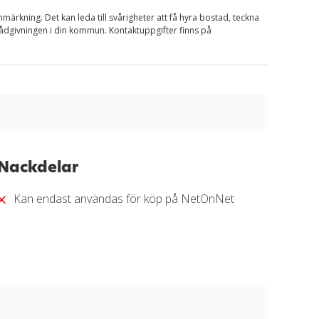
nmärkning. Det kan leda till svårigheter att få hyra bostad, teckna
rådgivningen i din kommun. Kontaktuppgifter finns på
matisk och transparent granskningsprocess. Varje
 kan jämföra fördelar, kostnader och villkor. Alla
Nackdelar
och redaktionell analys. Vårt mål är att ge dig en
ort.
Kan endast användas för köp på NetOnNet
anskningssprocess
.