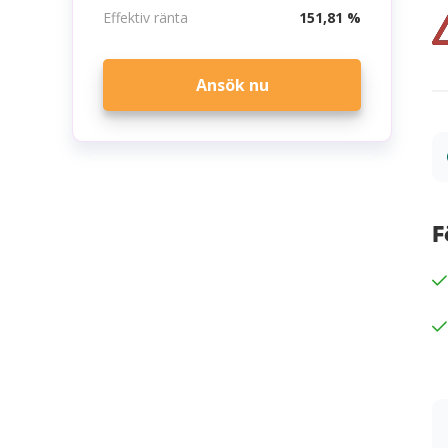
Effektiv ränta
151,81 %
Ansök nu
F