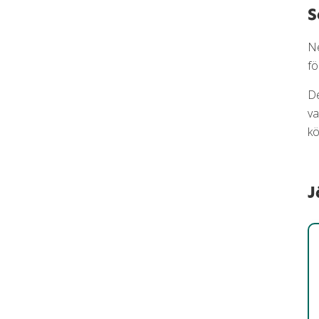
S
Ne
fö
De
va
kö
J