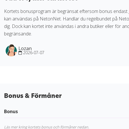
Kortets bonusprogram är begränsat eftersom bonus endast
kan användas på NetonNet. Handlar du regelbundet på NetonN
dig. Dock kan kortet inte användas i andra butiker eller för a
begränsande.
Lozan
2026-07-07
Bonus & Förmåner
Bonus
Läs mer kring kortets bonus och förmåner nedan.