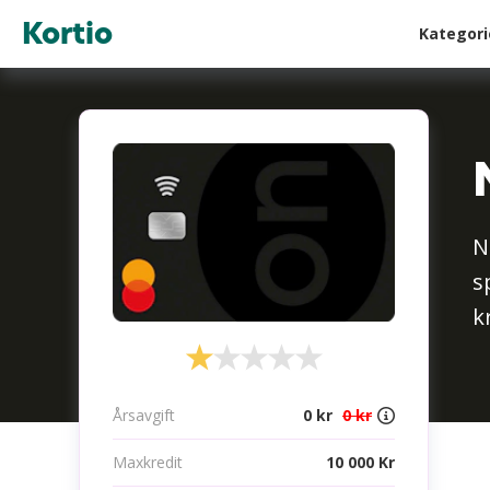
Kortio
Kategor
N
s
k
Årsavgift
0 kr
0 kr
Maxkredit
10 000 Kr