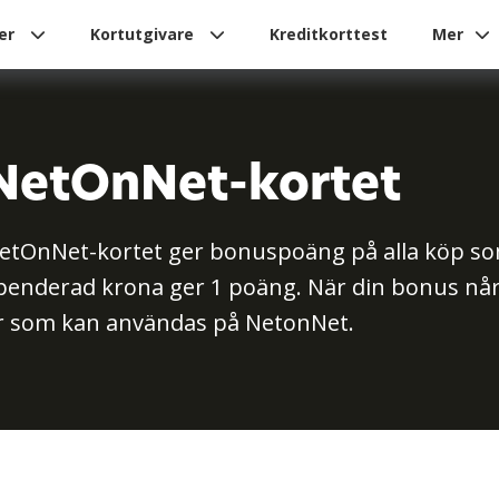
ier
Kortutgivare
Kreditkorttest
Mer
NetOnNet-kortet
etOnNet-kortet ger bonuspoäng på alla köp s
penderad krona ger 1 poäng. När din bonus når
r som kan användas på NetonNet.