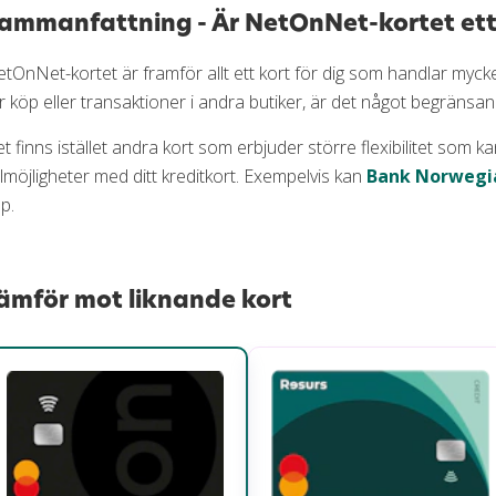
ammanfattning - Är NetOnNet-kortet ett 
tOnNet-kortet är framför allt ett kort för dig som handlar myc
r köp eller transaktioner i andra butiker, är det något begränsan
t finns istället andra kort som erbjuder större flexibilitet som ka
lmöjligheter med ditt kreditkort. Exempelvis kan
Bank Norwegi
p.
ämför mot liknande kort