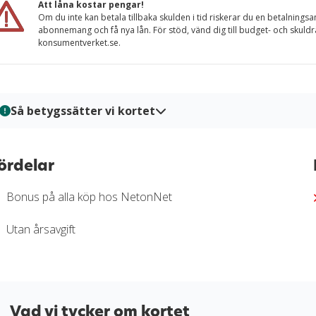
Att låna kostar pengar!
Om du inte kan betala tillbaka skulden i tid riskerar du en betalningsa
abonnemang och få nya lån. För stöd, vänd dig till budget- och skuld
konsumentverket.se.
Så betygssätter vi kortet
På Kortio analyserar och bedömer vi kreditkort genom en syste
kort granskas utifrån tydliga bedömningskriterier så att du enkelt
ördelar
bedömningar baseras på verifierad information, praktiska tester 
trygg och välgrundat beslutsunderlag för när du ska välja kreditk
Bonus på alla köp hos NetonNet
Läs mer om hur vi bedömer och betygssätter kreditkort i vår
gr
Utan årsavgift
Vad vi tycker om kortet