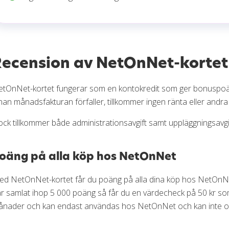
Recension av NetOnNet-kortet
tOnNet-kortet fungerar som en kontokredit som ger bonuspoä
nan månadsfakturan förfaller, tillkommer ingen ränta eller andra 
ck tillkommer både administrationsavgift samt uppläggningsavgift
oäng på alla köp hos NetOnNet
d NetOnNet-kortet får du poäng på alla dina köp hos NetOnNet
r samlat ihop 5 000 poäng så får du en värdecheck på 50 kr som 
nader och kan endast användas hos NetOnNet och kan inte omv