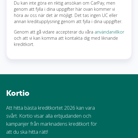
Du kan inte göra en riktig ansökan om CarPay, men
genom att fylla i dina uppgifter här ovan kommer vi
höra av oss när det är möjligt. Det tas ingen UC eller
annan kreditupplysning genom att fylla i dina uppgifter.
Genom att gå vidare accepterar du våra
användarvillkor
och att vi kan komma att kontakta dig med liknande
kreditkort.
Kortio
Att hitta bästa kreditkortet 2026 kan vara
svårt. Kortio visar alla erbjudanden och
kampanjer från marknadens kreditkort för
att du ska hitta rätt!