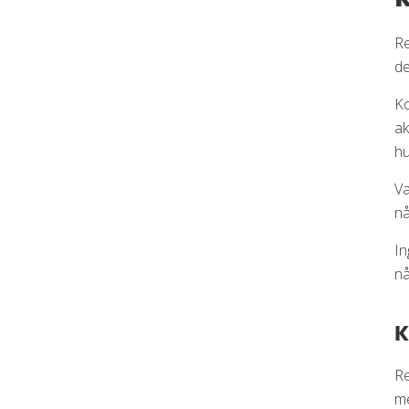
Re
de
Ko
ak
hu
Va
nå
In
nå
K
Re
me