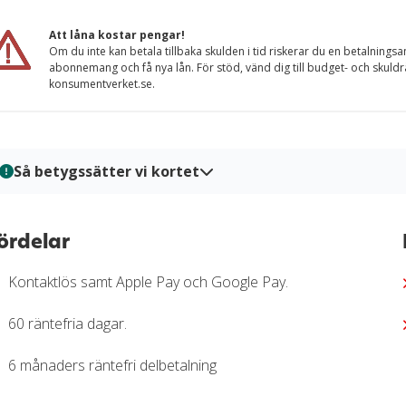
Att låna kostar pengar!
Om du inte kan betala tillbaka skulden i tid riskerar du en betalningsa
abonnemang och få nya lån. För stöd, vänd dig till budget- och skuld
konsumentverket.se.
Så betygssätter vi kortet
På Kortio analyserar och bedömer vi kreditkort genom en syste
kort granskas utifrån tydliga bedömningskriterier så att du enkelt
ördelar
bedömningar baseras på verifierad information, praktiska tester 
trygg och välgrundat beslutsunderlag för när du ska välja kreditk
Kontaktlös samt Apple Pay och Google Pay.
Läs mer om hur vi bedömer och betygssätter kreditkort i vår
gr
60 räntefria dagar.
6 månaders räntefri delbetalning