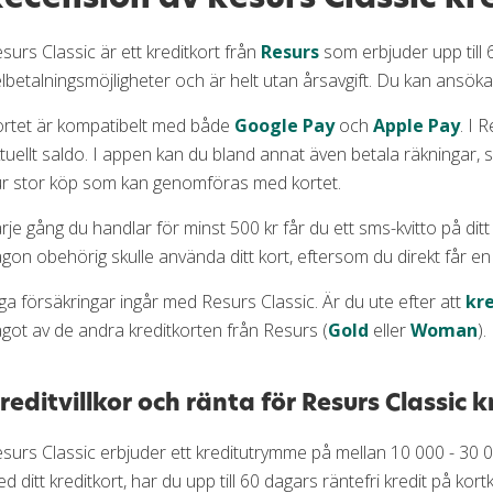
surs Classic är ett kreditkort från
Resurs
som erbjuder upp till 6
lbetalningsmöjligheter och är helt utan årsavgift. Du kan ansöka 
rtet är kompatibelt med både
Google Pay
och
Apple Pay
. I 
tuellt saldo. I appen kan du bland annat även betala räkningar,
r stor köp som kan genomföras med kortet.
rje gång du handlar för minst 500 kr får du ett sms-kvitto på ditt
gon obehörig skulle använda ditt kort, eftersom du direkt får en
ga försäkringar ingår med Resurs Classic. Är du ute efter att
kr
got av de andra kreditkorten från Resurs (
Gold
eller
Woman
).
reditvillkor och ränta för Resurs Classic k
surs Classic erbjuder ett kreditutrymme på mellan 10 000 - 30 
d ditt kreditkort, har du upp till 60 dagars räntefri kredit på kort