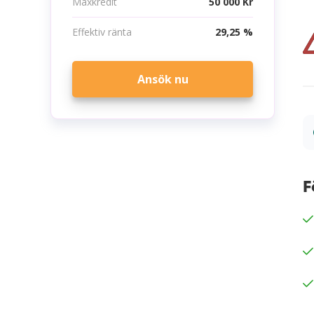
Maxkredit
50 000 Kr
Effektiv ränta
29,25 %
Ansök nu
F