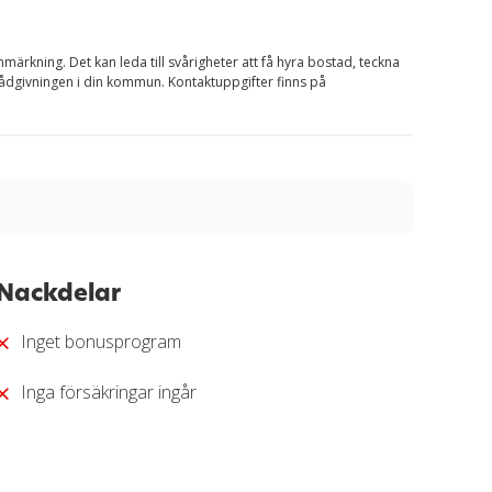
nmärkning. Det kan leda till svårigheter att få hyra bostad, teckna
rådgivningen i din kommun. Kontaktuppgifter finns på
matisk och transparent granskningsprocess. Varje
 kan jämföra fördelar, kostnader och villkor. Alla
Nackdelar
och redaktionell analys. Vårt mål är att ge dig en
ort.
Inget bonusprogram
anskningssprocess
.
Inga försäkringar ingår