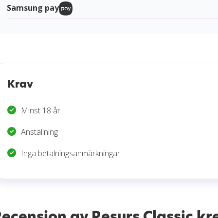
Samsung pay
Krav
Minst 18 år
Anställning
Inga betalningsanmärkningar
ecension av Resurs Classic kr