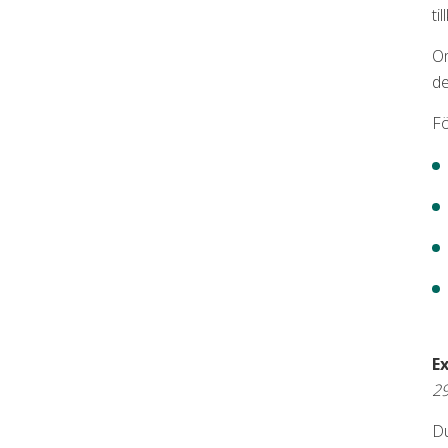
ti
Om
de
Fö
E
29
Du