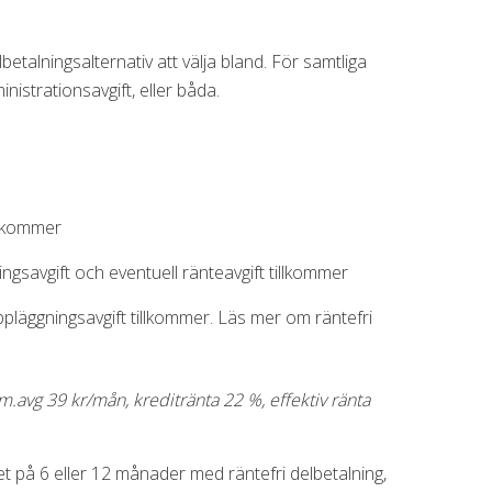
betalningsalternativ att välja bland. För samtliga
inistrationsavgift, eller båda.
illkommer
ingsavgift och eventuell ränteavgift tillkommer
ppläggningsavgift tillkommer. Läs mer om räntefri
dm.avg 39 kr/mån, kreditränta 22 %, effektiv ränta
det på 6 eller 12 månader med räntefri delbetalning,