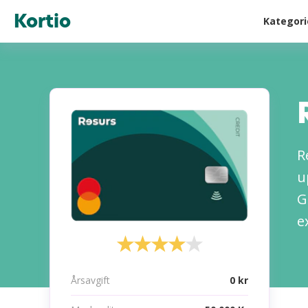
Kortio
Kategor
R
u
G
e
Årsavgift
0 kr