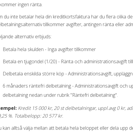
llkommer ingen ränta.
 du inte betalar hela din kreditkortsfaktura har du flera olika del
lbetalningsalternativ tillkommer avgifter, antingen ränta eller adm
ljande alternativ erbjuds:
Betala hela skulden - Inga avgifter tillkommer
Betala en tjugondel (1/20) - Ränta och administrationsavgift t
Delbetala enskilda större köp - Administrationsavgift, uppläggn
6 månaders räntefri delbetalning - Administrationsavgift och u
delbetalning nedan under rubrik "Räntefri delbetalning".
xempel:
Kredit 15 000 kr, 20 st delbetalningar, uppl.avg 0 kr, a
,25 %. Totalbelopp: 20 577 kr.
 kan alltså välja mellan att betala hela beloppet eller dela upp 