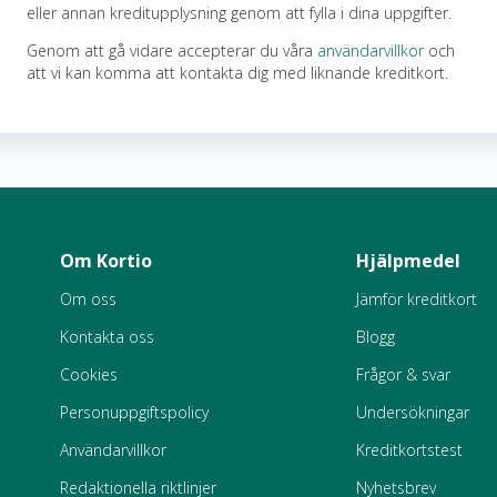
eller annan kreditupplysning genom att fylla i dina uppgifter.
Genom att gå vidare accepterar du våra
användarvillkor
och
att vi kan komma att kontakta dig med liknande kreditkort.
Om Kortio
Hjälpmedel
Om oss
Jämför kreditkort
Kontakta oss
Blogg
Cookies
Frågor & svar
Personuppgiftspolicy
Undersökningar
Användarvillkor
Kreditkortstest
Redaktionella riktlinjer
Nyhetsbrev