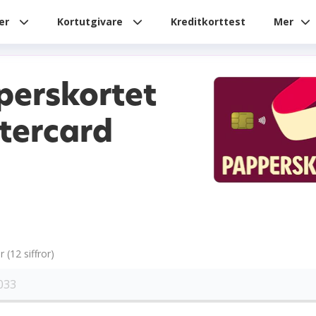
ier
Kortutgivare
Kreditkorttest
Mer
perskortet
tercard
(12 siffror)